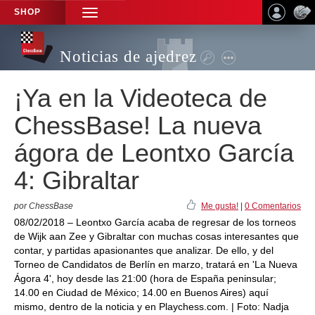
SHOP
TOGGLE
NAVIGATION
Noticias de ajedrez
¡Ya en la Videoteca de
ChessBase! La nueva
ágora de Leontxo García
4: Gibraltar
por ChessBase
Me gusta!
|
0 Comentarios
08/02/2018 – Leontxo García acaba de regresar de los torneos
de Wijk aan Zee y Gibraltar con muchas cosas interesantes que
contar, y partidas apasionantes que analizar. De ello, y del
Torneo de Candidatos de Berlín en marzo, tratará en 'La Nueva
Ágora 4', hoy desde las 21:00 (hora de España peninsular;
14.00 en Ciudad de México; 14.00 en Buenos Aires) aquí
mismo, dentro de la noticia y en Playchess.com. | Foto: Nadja