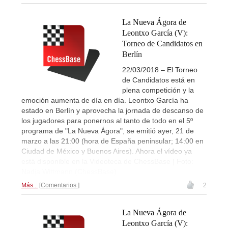
La Nueva Ágora de
Leontxo García (V):
Torneo de Candidatos en
Berlín
22/03/2018 – El Torneo
de Candidatos está en
plena competición y la
emoción aumenta de día en día. Leontxo García ha
estado en Berlín y aprovecha la jornada de descanso de
los jugadores para ponernos al tanto de todo en el 5º
programa de "La Nueva Ágora", se emitió ayer, 21 de
marzo a las 21:00 (hora de España peninsular; 14:00 en
Ciudad de México y Buenos Aires). Ahora el vídeo ya
está disponible en la Videoteca de ChessBase | Foto:
Nadja Wittmann (ChessBase)
Más...
Comentarios
2
La Nueva Ágora de
Leontxo García (V):