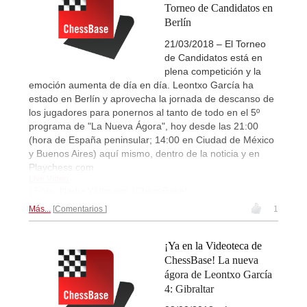
Torneo de Candidatos en
Berlín
21/03/2018 – El Torneo
de Candidatos está en
plena competición y la
emoción aumenta de día en día. Leontxo García ha
estado en Berlín y aprovecha la jornada de descanso de
los jugadores para ponernos al tanto de todo en el 5º
programa de "La Nueva Ágora", hoy desde las 21:00
(hora de España peninsular; 14:00 en Ciudad de México
y Buenos Aires) aquí mismo, dentro de la noticia y en
Playchess.com
Live Video
| Foto: Nadja Wittmann (ChessBase)
Más...
Comentarios
1
¡Ya en la Videoteca de
ChessBase! La nueva
ágora de Leontxo García
4: Gibraltar