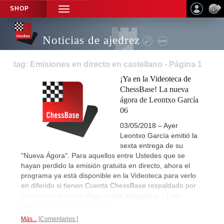
SHOP
TOGGLE
NAVIGATION
Noticias de ajedrez
tag: Emisiones en directo en castellano - Página 1
¡Ya en la Videoteca de
ChessBase! La nueva
ágora de Leontxo García
06
03/05/2018 – Ayer
Leontxo García emitió la
sexta entrega de su
"Nueva Ágora". Para aquellos entre Ustedes que se
hayan perdido la emisión gratuita en directo, ahora el
programa ya está disponible en la Videoteca para verlo
en diferido si tienen Cuenta ChessBase respaldado por
un número de serie.
Para ir a la Videoteca
. | Foto:
Nadja Wittmann (ChessBase)
Más...
Comentarios