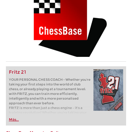
Fritz 21
YOUR PERSONAL CHESS COACH - Whether you’re
taking your first steps into the world of club
chess, or already playing at a tournament level:
with FRITZ, you can train more efficiently,
intelligently and with a more personalised
approach than ever before.
FRITZ is more than just a chess engine – it’s a
training revolution! Whether you’re taking your
first steps into the world of club chess, or already
Más...
playing at a tournament level: with FRITZ, you can
train more efficiently, intelligently and with a
more personalised approach than ever before.