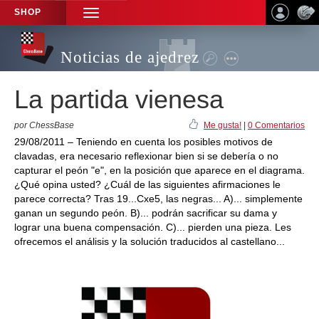
SHOP
TOGGLE
NAVIGATION
Noticias de ajedrez
La partida vienesa
por ChessBase
Me gusta!
|
0 Comentarios
29/08/2011 – Teniendo en cuenta los posibles motivos de
clavadas, era necesario reflexionar bien si se debería o no
capturar el peón "e", en la posición que aparece en el diagrama.
¿Qué opina usted? ¿Cuál de las siguientes afirmaciones le
parece correcta? Tras 19...Cxe5, las negras... A)... simplemente
ganan un segundo peón. B)... podrán sacrificar su dama y
lograr una buena compensación. C)... pierden una pieza. Les
ofrecemos el análisis y la solución traducidos al castellano...