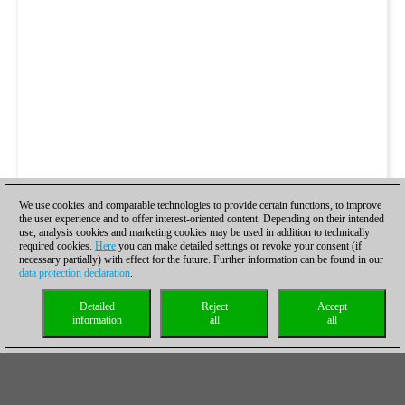
We use cookies and comparable technologies to provide certain functions, to improve
the user experience and to offer interest-oriented content. Depending on their intended
use, analysis cookies and marketing cookies may be used in addition to technically
required cookies.
Here
you can make detailed settings or revoke your consent (if
necessary partially) with effect for the future. Further information can be found in our
data protection declaration
.
Detailed
Reject
Accept
information
all
all