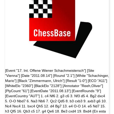
[Event "17. Int. Offene Wiener Schachmeistersch"] [Site
"Vienna"] [Date "2011.08.14"] [Round "2.1"] [White "Schachinger,
Mario"] [Black "Zimmermann, Ulrich"] [Result "1-0"] [ECO "A11"]
[WhiteElo "2360"] [BlackElo "2128"] [Annotator "Reeh,Oliver"]
[PlyCount "61"] [EventDate "2011.08.13"] [EventRounds "9"]
[EventCountry "AUT"] 1. c4 Nf6 2. g3 c6 3. Nf3 d5 4. Bg2 dxc4
5. O-O Nbd7 6. Na3 Nb6 7. Qc2 Qd5 8. b3 cxb3 9. axb3 g6 10.
Nc4 Nxc4 11. bxc4 Qh5 12. d4 Bg7 13. e4 O-O 14. e5 Nd7 15.
h3 Qf5 16. Qb3 c5 17. g4 Qe6 18. Be3 cxd4 19. Bxd4 {En esta