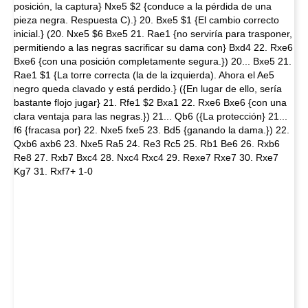
posición, la captura} Nxe5 $2 {conduce a la pérdida de una
pieza negra. Respuesta C).} 20. Bxe5 $1 {El cambio correcto
inicial.} (20. Nxe5 $6 Bxe5 21. Rae1 {no serviría para trasponer,
permitiendo a las negras sacrificar su dama con} Bxd4 22. Rxe6
Bxe6 {con una posición completamente segura.}) 20... Bxe5 21.
Rae1 $1 {La torre correcta (la de la izquierda). Ahora el Ae5
negro queda clavado y está perdido.} ({En lugar de ello, sería
bastante flojo jugar} 21. Rfe1 $2 Bxa1 22. Rxe6 Bxe6 {con una
clara ventaja para las negras.}) 21... Qb6 ({La protección} 21...
f6 {fracasa por} 22. Nxe5 fxe5 23. Bd5 {ganando la dama.}) 22.
Qxb6 axb6 23. Nxe5 Ra5 24. Re3 Rc5 25. Rb1 Be6 26. Rxb6
Re8 27. Rxb7 Bxc4 28. Nxc4 Rxc4 29. Rexe7 Rxe7 30. Rxe7
Kg7 31. Rxf7+ 1-0