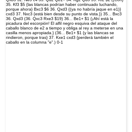
35. Kf3 $5 {las blancas podrían haber continuado luchando,
porque ahora} Bxc3 $6 36. Qxd3 {(ya no habría jaque en e1)}
cxd3 37. Nxc3 {está bien desde su punto de vista.}) 35... Bxc3
36. Qxd3 (36. Qxc3 Rxe3 $19) 36... Be1+ $1 {¡Ahí está la
picadura del escorpión! El alfil negro esquiva del ataque del
caballo blanco de e2 a tiempo y obliga al rey a meterse en una
casilla menos apropiada.} (36... Be1+ $1 {y las blancas se
rindieron, porque tras} 37. Kxe1 cxd3 {perderá también el
caballo en la columna "e".) 0-1