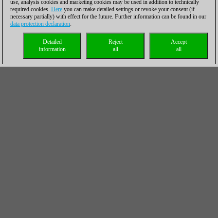
use, analysis cookies and marketing cookies may be used in addition to technically
required cookies.
Here
you can make detailed settings or revoke your consent (if
necessary partially) with effect for the future. Further information can be found in our
data protection declaration
.
Detailed
Reject
Accept
information
all
all