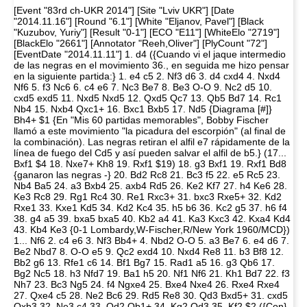
[Event "83rd ch-UKR 2014"] [Site "Lviv UKR"] [Date
"2014.11.16"] [Round "6.1"] [White "Eljanov, Pavel"] [Black
"Kuzubov, Yuriy"] [Result "0-1"] [ECO "E11"] [WhiteElo "2719"]
[BlackElo "2661"] [Annotator "Reeh,Oliver"] [PlyCount "72"]
[EventDate "2014.11.11"] 1. d4 ({Cuando vi el jaque intermedio
de las negras en el movimiento 36., en seguida me hizo pensar
en la siguiente partida:} 1. e4 c5 2. Nf3 d6 3. d4 cxd4 4. Nxd4
Nf6 5. f3 Nc6 6. c4 e6 7. Nc3 Be7 8. Be3 O-O 9. Nc2 d5 10.
cxd5 exd5 11. Nxd5 Nxd5 12. Qxd5 Qc7 13. Qb5 Bd7 14. Rc1
Nb4 15. Nxb4 Qxc1+ 16. Bxc1 Bxb5 17. Nd5 {Diagrama [#]}
Bh4+ $1 {En "Mis 60 partidas memorables", Bobby Fischer
llamó a este movimiento "la picadura del escorpión" (al final de
la combinación). Las negras retiran el alfil e7 rápidamente de la
línea de fuego del Cd5 y así pueden salvar el alfil de b5.} (17...
Bxf1 $4 18. Nxe7+ Kh8 19. Rxf1 $19) 18. g3 Bxf1 19. Rxf1 Bd8
{ganaron las negras -} 20. Bd2 Rc8 21. Bc3 f5 22. e5 Rc5 23.
Nb4 Ba5 24. a3 Bxb4 25. axb4 Rd5 26. Ke2 Kf7 27. h4 Ke6 28.
Ke3 Rc8 29. Rg1 Rc4 30. Re1 Rxc3+ 31. bxc3 Rxe5+ 32. Kd2
Rxe1 33. Kxe1 Kd5 34. Kd2 Kc4 35. h5 b6 36. Kc2 g5 37. h6 f4
38. g4 a5 39. bxa5 bxa5 40. Kb2 a4 41. Ka3 Kxc3 42. Kxa4 Kd4
43. Kb4 Ke3 {0-1 Lombardy,W-Fischer,R/New York 1960/MCD})
1... Nf6 2. c4 e6 3. Nf3 Bb4+ 4. Nbd2 O-O 5. a3 Be7 6. e4 d6 7.
Be2 Nbd7 8. O-O e5 9. Qc2 exd4 10. Nxd4 Re8 11. b3 Bf8 12.
Bb2 g6 13. Rfe1 c6 14. Bf1 Bg7 15. Rad1 a5 16. g3 Qb6 17.
Bg2 Nc5 18. h3 Nfd7 19. Ba1 h5 20. Nf1 Nf6 21. Kh1 Bd7 22. f3
Nh7 23. Bc3 Ng5 24. f4 Ngxe4 25. Bxe4 Nxe4 26. Rxe4 Rxe4
27. Qxe4 c5 28. Ne2 Bc6 29. Rd5 Re8 30. Qd3 Bxd5+ 31. cxd5
Qxb3 32. Ne3 c4 33. Qd2 Qb1+ 34. Kg2 Qd3 35. Kf2 $2 ({Con}