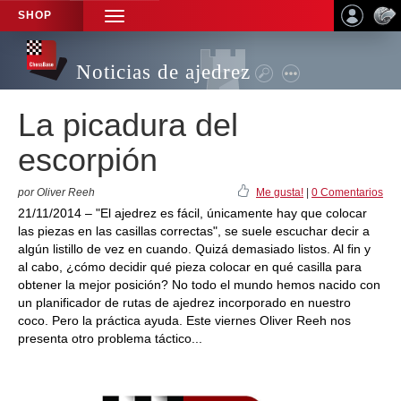
SHOP
TOGGLE
NAVIGATION
Noticias de ajedrez
La picadura del
escorpión
por Oliver Reeh
Me gusta!
|
0 Comentarios
21/11/2014 – "El ajedrez es fácil, únicamente hay que colocar
las piezas en las casillas correctas", se suele escuchar decir a
algún listillo de vez en cuando. Quizá demasiado listos. Al fin y
al cabo, ¿cómo decidir qué pieza colocar en qué casilla para
obtener la mejor posición? No todo el mundo hemos nacido con
un planificador de rutas de ajedrez incorporado en nuestro
coco. Pero la práctica ayuda. Este viernes Oliver Reeh nos
presenta otro problema táctico...