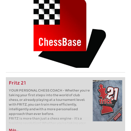
Fritz 21
YOUR PERSONAL CHESS COACH - Whether you’re
taking your first steps into the world of club
chess, or already playing at a tournament level:
with FRITZ, you can train more efficiently,
intelligently and with a more personalised
approach than ever before.
FRITZ is more than just a chess engine – it’s a
training revolution! Whether you’re taking your
first steps into the world of club chess, or already
Más...