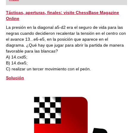
playing at a tournament level: with FRITZ, you can
train more efficiently, intelligently and with a
more personalised approach than ever before.
Tácticas, aperturas, finales: visite ChessBase Magazine
Online
La presión en la diagonal a5-d2 era el seguro de vida para las
negras cuando decidieron recalentar la tensión en el centro con
el avance 13...e6-e5, en la posición que aparece en el
diagrama. ¿Qué hay que jugar para abrir la partida de manera
favorable para las blancas?
A) 14.cxd5;
B) 14.dxe5;
C) realizar un tercer movimiento con el peón.
Solución