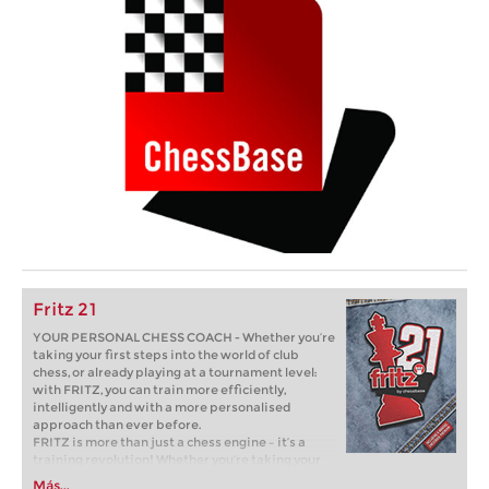
Fritz 21
YOUR PERSONAL CHESS COACH - Whether you’re
taking your first steps into the world of club
chess, or already playing at a tournament level:
with FRITZ, you can train more efficiently,
intelligently and with a more personalised
approach than ever before.
FRITZ is more than just a chess engine – it’s a
training revolution! Whether you’re taking your
first steps into the world of club chess, or already
Más...