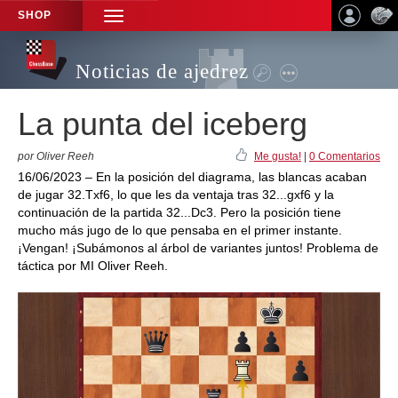
SHOP
TOGGLE
NAVIGATION
Noticias de ajedrez
La punta del iceberg
por Oliver Reeh
Me gusta!
|
0 Comentarios
16/06/2023 – En la posición del diagrama, las blancas acaban
de jugar 32.Txf6, lo que les da ventaja tras 32...gxf6 y la
continuación de la partida 32...Dc3. Pero la posición tiene
mucho más jugo de lo que pensaba en el primer instante.
¡Vengan! ¡Subámonos al árbol de variantes juntos! Problema de
táctica por MI Oliver Reeh.