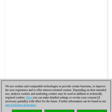
We use cookies and comparable technologies to provide certain functions, to improve
the user experience and to offer interest-oriented content. Depending on their intended
use, analysis cookies and marketing cookies may be used in addition to technically
required cookies.
Here
you can make detailed settings or revoke your consent (if
necessary partially) with effect for the future. Further information can be found in our
data protection declaration
.