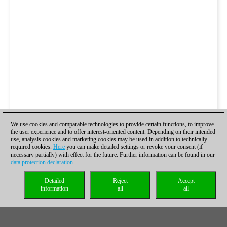
We use cookies and comparable technologies to provide certain functions, to improve
the user experience and to offer interest-oriented content. Depending on their intended
use, analysis cookies and marketing cookies may be used in addition to technically
required cookies.
Here
you can make detailed settings or revoke your consent (if
necessary partially) with effect for the future. Further information can be found in our
data protection declaration
.
Detailed
Reject
Accept
information
all
all