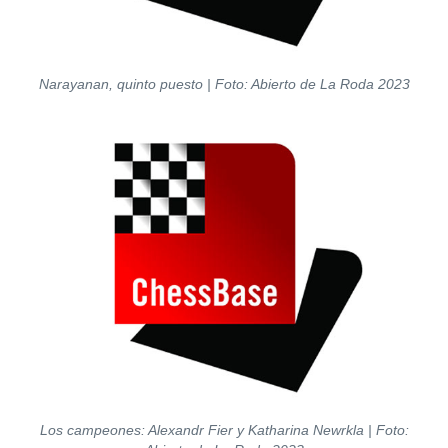
Narayanan, quinto puesto
| Foto: Abierto de La Roda 2023
Los campeones: Alexandr Fier y Katharina Newrkla | Foto: