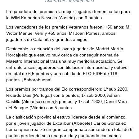
Abierto de La Roda 2023
La ganadora del premio a la mejor jugadora femenina fue para
la WIM Katharina Newrkla (Austria) con 6 puntos.
Los vencedores de los premios veteranos fueron: +50 años: MI
Víctor Manuel Vehí y +65 años: MI Joan Pomes, ambos
jugadores de Cataluña y grandes amigos.
Destacable la actuación del joven jugador de Madrid Martín
Horcajuelo que estuvo muy cerca de conseguir norma de
Maestro Internacional tras una muy meritoria actuación. Se
enfrentó a seis jugadores con titulación internacional y obtuvo
un total de 6,5 puntos y una subida de ELO FIDE de 118
puntos. ¡Enhorabuena!
Los premios por tramos del Elo correspondieron: 1º sub 2200,
Ricardo Dias (Portugal) con 6 puntos; 1º sub 2000, Adrián
Castillo (Almansa) con 5,5 puntos; y 1º sub 1800, Daniel Vara
del Bosque (Vitoria) con 5 puntos.
La clasificación provincial estuvo liderada desde el comienzo
por el joven jugador de Excalibur (Albacete) Carlos González
Lema, quien realizó un gran campeonato sumando un total de 6
puntos perdiendo solo una partida y puntuando con varios