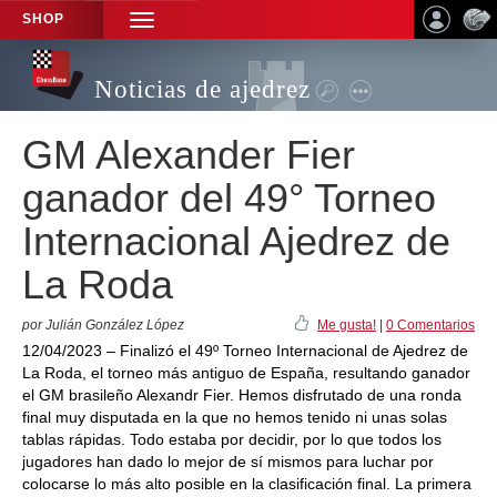
SHOP
TOGGLE
NAVIGATION
Noticias de ajedrez
GM Alexander Fier
ganador del 49° Torneo
Internacional Ajedrez de
La Roda
por Julián González López
Me gusta!
|
0 Comentarios
12/04/2023 – Finalizó el 49º Torneo Internacional de Ajedrez de
La Roda, el torneo más antiguo de España, resultando ganador
el GM brasileño Alexandr Fier. Hemos disfrutado de una ronda
final muy disputada en la que no hemos tenido ni unas solas
tablas rápidas. Todo estaba por decidir, por lo que todos los
jugadores han dado lo mejor de sí mismos para luchar por
colocarse lo más alto posible en la clasificación final. La primera