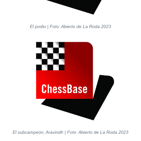
El podio | Foto: Abierto de La Roda 2023
El subcampeón, Aravindh | Foto: Abierto de La Roda 2023