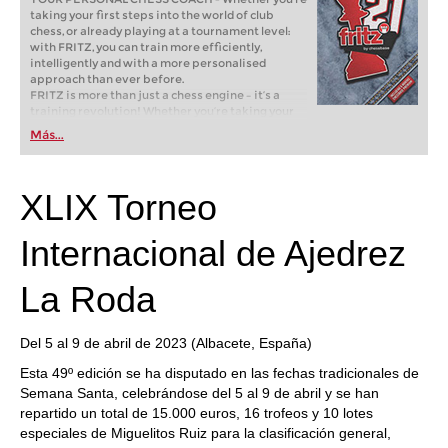
taking your first steps into the world of club
chess, or already playing at a tournament level:
with FRITZ, you can train more efficiently,
intelligently and with a more personalised
approach than ever before.
FRITZ is more than just a chess engine – it’s a
training revolution! Whether you’re taking your
first steps into the world of club chess, or already
Más...
playing at a tournament level: with FRITZ, you can
train more efficiently, intelligently and with a
more personalised approach than ever before.
XLIX Torneo
Internacional de Ajedrez
La Roda
Del 5 al 9 de abril de 2023 (Albacete, España)
Esta 49º edición se ha disputado en las fechas tradicionales de
Semana Santa, celebrándose del 5 al 9 de abril y se han
repartido un total de 15.000 euros, 16 trofeos y 10 lotes
especiales de Miguelitos Ruiz para la clasificación general,