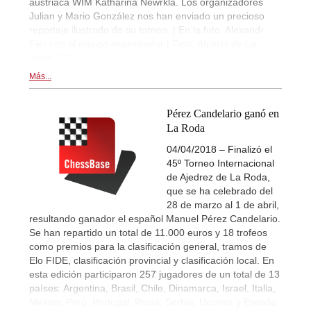
austriaca WIM Katharina Newrkla. Los organizadores
Julian y Mario González nos han enviado un precioso
reportaje ilustrado de su torneo. | En la foto: Alexandr
Fier con el equipo organizador | Foto: Abierto de La
Roda 2023
Más...
Pérez Candelario ganó en
La Roda
04/04/2018 – Finalizó el
45º Torneo Internacional
de Ajedrez de La Roda,
que se ha celebrado del
28 de marzo al 1 de abril,
resultando ganador el español Manuel Pérez Candelario.
Se han repartido un total de 11.000 euros y 18 trofeos
como premios para la clasificación general, tramos de
Elo FIDE, clasificación provincial y clasificación local. En
esta edición participaron 257 jugadores de un total de 13
países: Argentina, Brasil, Chile, Dinamarca, Israel, Italia,
México, Perú, Portugal, Rusia, Serbia, Ucrania y España.