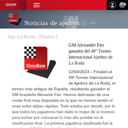
SHOP
TOGGLE
NAVIGATION
Noticias de ajedrez
tag: La Roda - Página 1
GM Alexander Fier
ganador del 49° Torneo
Internacional Ajedrez de
La Roda
12/04/2023 – Finalizó el
49º Torneo Internacional
de Ajedrez de La Roda, el
torneo más antiguo de España, resultando ganador el
GM brasileño Alexandr Fier. Hemos disfrutado de una
ronda final muy disputada en la que no hemos tenido ni
unas solas tablas rápidas. Todo estaba por decidir, por lo
que todos los jugadores han dado lo mejor de sí mismos
para luchar por colocarse lo más alto posible en la
clasificación final. La primera jugadora clasificada fue la