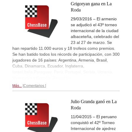
Grigoryan gana en La
Roda
29/03/2016 – El armenio
se adjudicó el 43º torneo
internacional de la ciudad
albaceteña, celebrado del
23 al 27 de marzo. Se
han repartido 11.000 euros y 18 trofeos como premios.
Se han batido todos los récords de participación, con 300
jugadores de 16 países: Argentina, Armenia, Brasil,
Cuba, Dinamarca, Ecuador, Inglaterra,
Israel,Italia,Paraguay, Perú, Portugal, Serbia, Ucrania,
Venezuela y España.
Reportaje...
Más...
Comentarios
Julio Granda ganó en La
Roda
11/04/2015 – El peruano
conquistó el 42º Torneo
Internacional de ajedrez