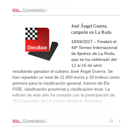
| Foto: Julián González López
Más...
Comentarios
José Ángel Guerra,
campeón en La Roda
18/04/2017 – Finalizó el
44º Torneo Internacional
de Ajedrez de La Roda,
que se ha celebrado del
12 al 16 de abril,
resultando ganador el cubano José Ángel Guerra. Se
han repartido un total de 11.000 euros y 18 trofeos como
premios para la clasificación general, tramos de Elo
FIDE, clasificación provincial y clasificación local. La
edición de este año ha contado con la participación de
263 jugadores de 14 países: Andorra, Argentina,
Armenia, Brasil, Cuba, Dinamarca, Francia, Hungría,
México, Perú, Portugal, Rusia, Ucrania y España.
Más...
Comentarios
1