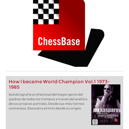
How I became World Champion Vol.1 1973-
1985
Autobiografía profesional del mayor genio del
ajedrez de todos los tiempos a través del análisis
de sus propias partidas. Desde sus más tiernos
comienzos. Descubra el mito desde su origen.