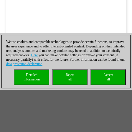
We use cookies and comparable technologies to provide certain functions, to improve
the user experience and to offer interest-oriented content. Depending on their intended
use, analysis cookies and marketing cookies may be used in addition to technically
required cookies.
Here
you can make detailed settings or revoke your consent (if
necessary partially) with effect for the future. Further information can be found in our
data protection declaration
.
Detailed
Reject
Accept
information
all
all