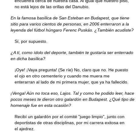
encuentra cerca de nuestra casa. Al igual que nuestro piso,
no está lejos de las orillas del Danubio.
En la famosa basílica de San Esteban en Budapest, que tiene
sitio para varios cientos de personas, en 2006 enterraron a la
leyenda del fútbol húngaro Ferenc Puskás. ¿También acudiste?
Sí, por supuesto.
¿A tí, como ídolo del deporte, también te gustaría ser enterrado
en dicha basílica?
¡Oye! ¡Vaya pregunta! (Se ríe) No, claro que no. He puesto
el ojo en otro cementerio y cuando me muera me
enterarran al lado de mi primera mujer, que ya ha fallecido.
¡Venga! Aún no toca eso, Lajos. Tal y como he podido leer, hace
pocos meses te dieron otro galardón en Budapest. ¿Qué tipo de
homenaje fue en esta ocasión?
Recibí un galardón por el comité "juego limpio", junto con
deportistas de otras disciplinas, por mi carrera exitosa en
el ajedrez.