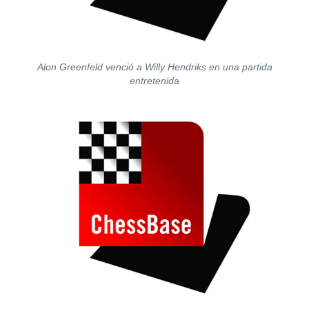
Alon Greenfeld venció a Willy Hendriks en una partida
entretenida