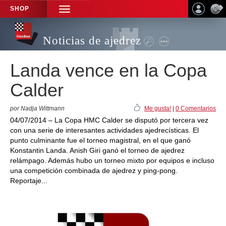
SHOP
TOGGLE
NAVIGATION
Noticias de ajedrez
Landa vence en la Copa
Calder
por Nadja Wittmann
Me gusta!
|
0 Comentarios
04/07/2014 – La Copa HMC Calder se disputó por tercera vez
con una serie de interesantes actividades ajedrecísticas. El
punto culminante fue el torneo magistral, en el que ganó
Konstantin Landa. Anish Giri ganó el torneo de ajedrez
relámpago. Además hubo un torneo mixto por equipos e incluso
una competición combinada de ajedrez y ping-pong.
Reportaje...