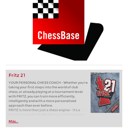
Fritz 21
YOUR PERSONAL CHESS COACH - Whether you’re
taking your first steps into the world of club
chess, or already playing at a tournament level:
with FRITZ, you can train more efficiently,
intelligently and with a more personalised
approach than ever before.
FRITZ is more than just a chess engine – it’s a
training revolution! Whether you’re taking your
first steps into the world of club chess, or already
Más...
playing at a tournament level: with FRITZ, you can