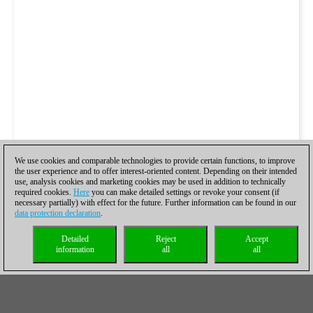
We use cookies and comparable technologies to provide certain functions, to improve
the user experience and to offer interest-oriented content. Depending on their intended
use, analysis cookies and marketing cookies may be used in addition to technically
required cookies.
Here
you can make detailed settings or revoke your consent (if
necessary partially) with effect for the future. Further information can be found in our
data protection declaration
.
Detailed
Reject
Accept
information
all
all