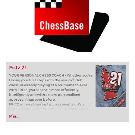
Fritz 21
YOUR PERSONAL CHESS COACH - Whether you’re
taking your first steps into the world of club
chess, or already playing at a tournament level:
with FRITZ, you can train more efficiently,
intelligently and with a more personalised
approach than ever before.
FRITZ is more than just a chess engine – it’s a
training revolution! Whether you’re taking your
first steps into the world of club chess, or already
Más...
playing at a tournament level: with FRITZ, you can
train more efficiently, intelligently and with a
more personalised approach than ever before.