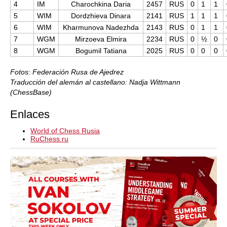
4
IM
Charochkina Daria
2457
RUS
0
1
1
5
WIM
Dordzhieva Dinara
2141
RUS
1
1
1
6
WIM
Kharmunova Nadezhda
2143
RUS
0
1
1
7
WGM
Mirzoeva Elmira
2234
RUS
0
½
0
8
WGM
Bogumil Tatiana
2025
RUS
0
0
0
Fotos: Federación Rusa de Ajedrez
Traducción del alemán al castellano: Nadja Wittmann
(ChessBase)
Enlaces
World of Chess Rusia
RuChess.ru