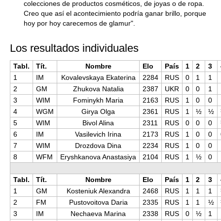
colecciones de productos cosméticos, de joyas o de ropa.
Creo que así el acontecimiento podría ganar brillo, porque
hoy por hoy carecemos de glamur".
Los resultados individuales
Tabl.
Tít.
Nombre
Elo
País
1
2
3
1
IM
Kovalevskaya Ekaterina
2284
RUS
0
1
1
2
GM
Zhukova Natalia
2387
UKR
0
0
1
3
WIM
Fominykh Maria
2163
RUS
1
0
0
4
WGM
Girya Olga
2361
RUS
1
½
½
5
WIM
Bivol Alina
2311
RUS
0
0
0
6
IM
Vasilevich Irina
2173
RUS
1
0
0
7
WIM
Drozdova Dina
2234
RUS
1
0
0
8
WFM
Eryshkanova Anastasiya
2104
RUS
1
½
0
Tabl.
Tít.
Nombre
Elo
País
1
2
3
1
GM
Kosteniuk Alexandra
2468
RUS
1
1
1
2
FM
Pustovoitova Daria
2335
RUS
1
1
½
3
IM
Nechaeva Marina
2338
RUS
0
½
1