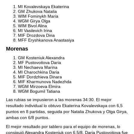
MI Kovalevskaya Ekaterina
GM Zhukova Natalia
WIM Fominykh Maria
WGM Girya Olga
WIM Bivol Alina
MI Vasilevich Irina
MIF Drozdova Dina
MFF Eryshkanova Anastasiya
Morenas
GM Kosteniuk Alexandra
MF Pustovoitova Daria
MI Nechaeva Marina
MI Charochkina Daria
MIF Dordzhieva Dinara
MIF Kharmunova Nadezhda
WGM Mirzoeva Elmira
WGM Bogumil Tatiana
Las rubias se impusieron a las morenas 34:30. El mejor
resultado individual lo obtuvo Ekaterina Kovalevskaya con 6,5
puntos en 8 partidas, seguida por Natalia Zhukova y Olga Girya,
ambas con 6/8 puntos.
El mejor resultado por tablero para el equipo de morenas, lo
consiguió Alexandra Kosteniuk con 6,5/8. Daria Pustovoitova fue