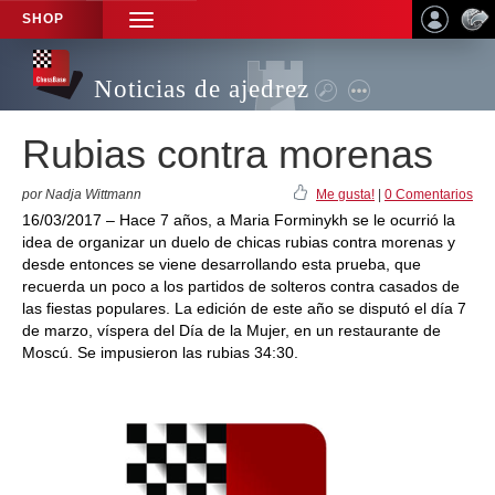
SHOP
TOGGLE
NAVIGATION
Noticias de ajedrez
Rubias contra morenas
por Nadja Wittmann
Me gusta!
|
0 Comentarios
16/03/2017 – Hace 7 años, a Maria Forminykh se le ocurrió la
idea de organizar un duelo de chicas rubias contra morenas y
desde entonces se viene desarrollando esta prueba, que
recuerda un poco a los partidos de solteros contra casados de
las fiestas populares. La edición de este año se disputó el día 7
de marzo, víspera del Día de la Mujer, en un restaurante de
Moscú. Se impusieron las rubias 34:30.