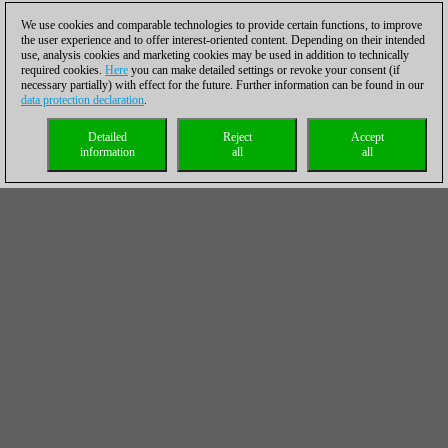
We use cookies and comparable technologies to provide certain functions, to improve
the user experience and to offer interest-oriented content. Depending on their intended
use, analysis cookies and marketing cookies may be used in addition to technically
required cookies.
Here
you can make detailed settings or revoke your consent (if
necessary partially) with effect for the future. Further information can be found in our
data protection declaration
.
Detailed
Reject
Accept
information
all
all