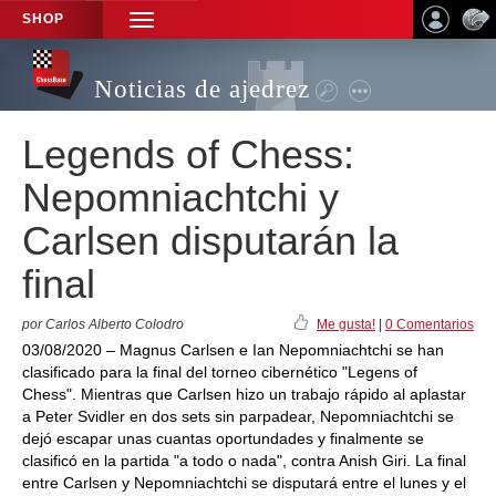
SHOP
TOGGLE
NAVIGATION
Noticias de ajedrez
Legends of Chess:
Nepomniachtchi y
Carlsen disputarán la
final
por Carlos Alberto Colodro
Me gusta!
|
0 Comentarios
03/08/2020 – Magnus Carlsen e Ian Nepomniachtchi se han
clasificado para la final del torneo cibernético "Legens of
Chess". Mientras que Carlsen hizo un trabajo rápido al aplastar
a Peter Svidler en dos sets sin parpadear, Nepomniachtchi se
dejó escapar unas cuantas oportundades y finalmente se
clasificó en la partida "a todo o nada", contra Anish Giri. La final
entre Carlsen y Nepomniachtchi se disputará entre el lunes y el