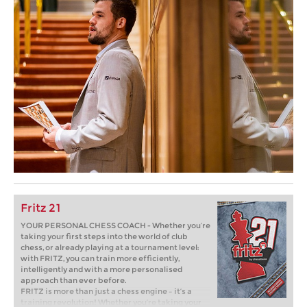
Fritz 21
YOUR PERSONAL CHESS COACH - Whether you’re
taking your first steps into the world of club
chess, or already playing at a tournament level:
with FRITZ, you can train more efficiently,
intelligently and with a more personalised
approach than ever before.
FRITZ is more than just a chess engine – it’s a
training revolution! Whether you’re taking your