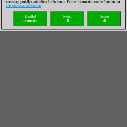
necessary partially) with effect for the future. Further information can be found in our
data protection declaration
.
Detailed
Reject
Accept
information
all
all