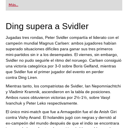
first steps into the world of club chess, or already
Más...
playing at a tournament level: with FRITZ, you can
train more efficiently, intelligently and with a
more personalised approach than ever before.
Ding supera a Svidler
Jugadas tres rondas, Peter Svidler compartía el liderato con el
campeón mundial Magnus Carlsen: ambos jugadores habían
superado situaciones difíciles para ganar sus tres primeros
mini-partidos sin ir a los desempates. El viernes, sin embargo,
Svidler no pudo seguirle el ritmo del noruego. Carlsen consiguió
una victoria categórica por 3-0 sobre Boris Gelfand, mientras
que Svidler fue el primer jugador del evento en perder
contra Ding Liren.
Mientras tanto, los compatriotas de Svidler, Ian Nepomniachtchi
y Vladimir Kramnik, ascendieron en la tabla de posiciones.
Ambos rusos obtuvieron victorias por 2½-1½, sobre Vasyl
Ivanchuk y Peter Leko respectivamente.
El único mini-match que fue a Armagedón fue el de Anish Giri
contra Vishy Anand. El holandés jugó con negras y derrotó al
ex-campeón del mundo después de que el indio se encontrara