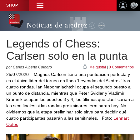
SHOP
TOGGLE
NAVIGATION
Noticias de ajedrez
Legends of Chess:
Carlsen solo en la punta
por Carlos Alberto Colodro
Me gusta!
|
0 Comentarios
25/07/2020 – Magnus Carlsen tiene una puntuación perfecta y
es el único líder del torneo en línea ‘Leyendas del Ajedrez’ tras
cuatro rondas. Ian Nepomniachtchi ocupa el segundo puesto a
un punto de distancia, mientras que Peter Svidler y Vladimir
Kramnik ocupan los puestos 3 y 4, los últimos que clasificarían a
las semifinales si las rondas preliminares terminaran hoy. No
olvidemos que la etapa preliminar sólo sirve para decidir qué
cuatro participantes pasarán a las semifinales. | Foto:
Lennart
Ootes