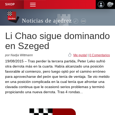
SHOP
TOGGLE
NAVIGATION
Noticias de ajedrez
Li Chao sigue dominando
en Szeged
por Nadja Wittmann
Me gusta!
|
0 Comentarios
19/08/2015 – Tras perder la tercera partida, Peter Leko sufrió
otra derrota más en la cuarta. Había alcanzado una posición
favorable al comienzo, pero luego optó por el camino erróneo
para aprovecharse del peón que tenía de ventaja. Se vio metido
en una posición complicada en la cual tenía que afrontar una
clavada continua que le ocasionó serios problemas y terminó
propiciando una nueva derrota. Tras 4 rondas...