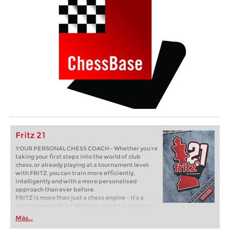
Fritz 21
YOUR PERSONAL CHESS COACH - Whether you’re
taking your first steps into the world of club
chess, or already playing at a tournament level:
with FRITZ, you can train more efficiently,
intelligently and with a more personalised
approach than ever before.
FRITZ is more than just a chess engine – it’s a
training revolution! Whether you’re taking your
first steps into the world of club chess, or already
Más...
playing at a tournament level: with FRITZ, you can