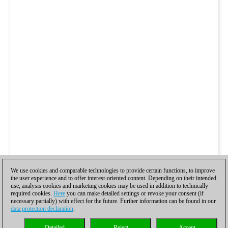
We use cookies and comparable technologies to provide certain functions, to improve
the user experience and to offer interest-oriented content. Depending on their intended
use, analysis cookies and marketing cookies may be used in addition to technically
required cookies.
Here
you can make detailed settings or revoke your consent (if
necessary partially) with effect for the future. Further information can be found in our
data protection declaration
.
Detailed
Reject
Accept