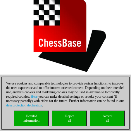
We use cookies and comparable technologies to provide certain functions, to improve
the user experience and to offer interest-oriented content. Depending on their intended
use, analysis cookies and marketing cookies may be used in addition to technically
required cookies.
Here
you can make detailed settings or revoke your consent (if
necessary partially) with effect for the future. Further information can be found in our
data protection declaration
.
Detailed
Reject
Accept
information
all
all