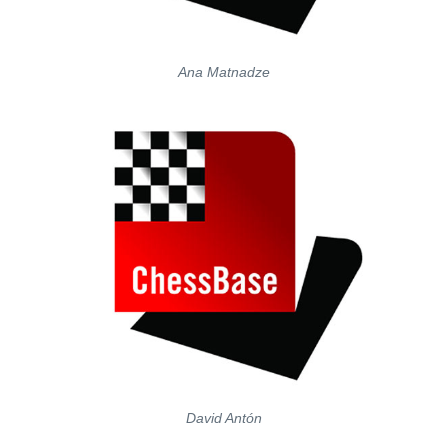
Ana Matnadze
David Antón