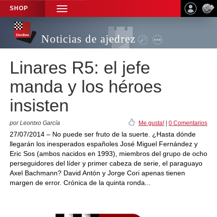
SHOP
TOGGLE
NAVIGATION
Noticias de ajedrez
Linares R5: el jefe
manda y los héroes
insisten
por Leontxo García
Me gusta!
|
0 Comentarios
27/07/2014 – No puede ser fruto de la suerte. ¿Hasta dónde
llegarán los inesperados españoles José Miguel Fernández y
Eric Sos (ambos nacidos en 1993), miembros del grupo de ocho
perseguidores del líder y primer cabeza de serie, el paraguayo
Axel Bachmann? David Antón y Jorge Cori apenas tienen
margen de error. Crónica de la quinta ronda...