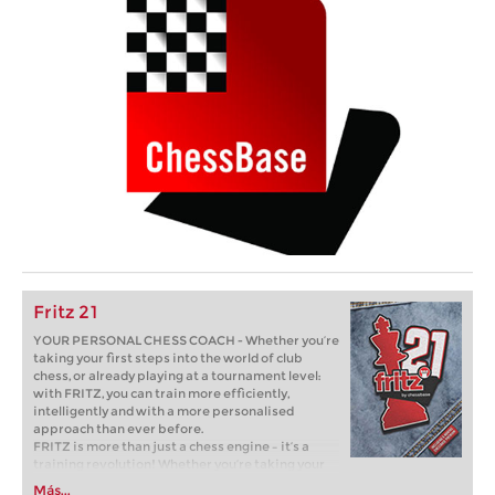
Fritz 21
YOUR PERSONAL CHESS COACH - Whether you’re
taking your first steps into the world of club
chess, or already playing at a tournament level:
with FRITZ, you can train more efficiently,
intelligently and with a more personalised
approach than ever before.
FRITZ is more than just a chess engine – it’s a
training revolution! Whether you’re taking your
first steps into the world of club chess, or already
Más...