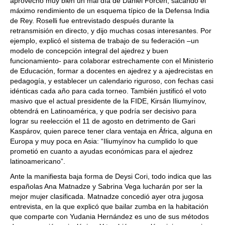
aprovechó muy bien un mal día de Daniel Forcén, sacando el
máximo rendimiento de un esquema típico de la Defensa India
de Rey. Roselli fue entrevistado después durante la
retransmisión en directo, y dijo muchas cosas interesantes. Por
ejemplo, explicó el sistema de trabajo de su federación –un
modelo de concepción integral del ajedrez y buen
funcionamiento- para colaborar estrechamente con el Ministerio
de Educación, formar a docentes en ajedrez y a ajedrecistas en
pedagogía, y establecer un calendario riguroso, con fechas casi
idénticas cada año para cada torneo. También justificó el voto
masivo que el actual presidente de la FIDE, Kirsán Iliumyínov,
obtendrá en Latinoamérica, y que podría ser decisivo para
lograr su reelección el 11 de agosto en detrimento de Gari
Kaspárov, quien parece tener clara ventaja en África, alguna en
Europa y muy poca en Asia: “Iliumyínov ha cumplido lo que
prometió en cuanto a ayudas económicas para el ajedrez
latinoamericano”.
Ante la manifiesta baja forma de Deysi Cori, todo indica que las
españolas Ana Matnadze y Sabrina Vega lucharán por ser la
mejor mujer clasificada. Matnadze concedió ayer otra jugosa
entrevista, en la que explicó que bailar zumba en la habitación
que comparte con Yudania Hernández es uno de sus métodos