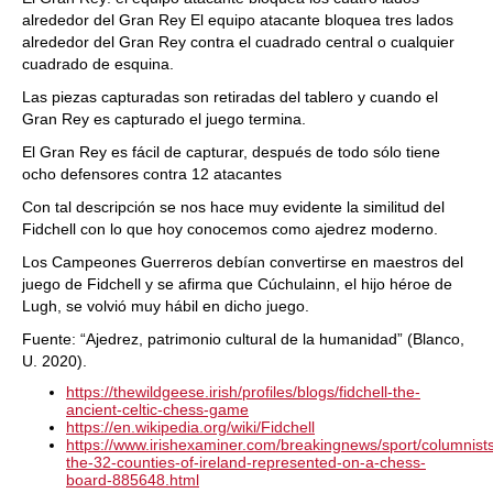
alrededor del Gran Rey El equipo atacante bloquea tres lados
alrededor del Gran Rey contra el cuadrado central o cualquier
cuadrado de esquina.
Las piezas capturadas son retiradas del tablero y cuando el
Gran Rey es capturado el juego termina.
El Gran Rey es fácil de capturar, después de todo sólo tiene
ocho defensores contra 12 atacantes
Con tal descripción se nos hace muy evidente la similitud del
Fidchell con lo que hoy conocemos como ajedrez moderno.
Los Campeones Guerreros debían convertirse en maestros del
juego de Fidchell y se afirma que Cúchulainn, el hijo héroe de
Lugh, se volvió muy hábil en dicho juego.
Fuente: “Ajedrez, patrimonio cultural de la humanidad” (Blanco,
U. 2020).
https://thewildgeese.irish/profiles/blogs/fidchell-the-
ancient-celtic-chess-game
https://en.wikipedia.org/wiki/Fidchell
https://www.irishexaminer.com/breakingnews/sport/columnists
the-32-counties-of-ireland-represented-on-a-chess-
board-885648.html