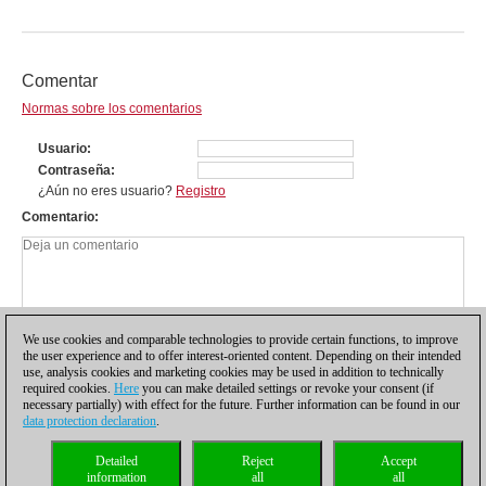
Comentar
Normas sobre los comentarios
Usuario
Contraseña
¿Aún no eres usuario?
Registro
Comentario
We use cookies and comparable technologies to provide certain functions, to improve
the user experience and to offer interest-oriented content. Depending on their intended
use, analysis cookies and marketing cookies may be used in addition to technically
required cookies.
Here
you can make detailed settings or revoke your consent (if
necessary partially) with effect for the future. Further information can be found in our
data protection declaration
.
Política de privacidad
|
Pie de imprenta
|
Para contactar
|
Cookies Management
|
Detailed
Reject
Accept
Licencias
|
Compliance Hotline
|
Inicio
information
all
all