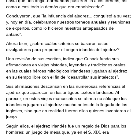
hasta que "los anglo-normandos pusieron fin a los torneos, así
como a casi todo lo demás que era ennoblecedor".
Concluyeron, que "la influencia del ajedrez... conquistó a su vez;
y, hoy en día, celebramos nuestros torneos anuales y reuniones
de expertos, como lo hicieron nuestros antepasados de
antaño".
Ahora bien, ¿sobre cuáles criterios se basaron estos
divulgadores para proponer el origen irlandés del ajedrez?
Una revisión de sus escritos, indica que Cusack fundo sus
afirmaciones en viejas historias, leyendas y tradiciones orales
en las cuales héroes mitológicos irlandeses jugaban al ajedrez
en su tiempo libre con el fin de “desarrollar sus intelectos”.
Sus afirmaciones descansan en las numerosas referencias al
ajedrez que aparecen en los antiguos textos irlandeses. Al
parecer, en estos viejos manuscritos se afirma no sólo que los
irlandeses jugaron al ajedrez mucho antes de la llegada de los
ingleses, sino que en realidad fueron ellos quienes inventaron el
juego.
Según ellos, el ajedrez irlandés fue un regalo de Dios para los
hombres; un juego de mesa que, ya en el S. XIX, era