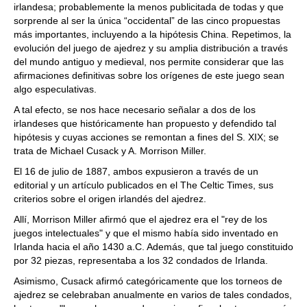
irlandesa; probablemente la menos publicitada de todas y que
sorprende al ser la única “occidental” de las cinco propuestas
más importantes, incluyendo a la hipótesis China. Repetimos, la
evolución del juego de ajedrez y su amplia distribución a través
del mundo antiguo y medieval, nos permite considerar que las
afirmaciones definitivas sobre los orígenes de este juego sean
algo especulativas.
A tal efecto, se nos hace necesario señalar a dos de los
irlandeses que históricamente han propuesto y defendido tal
hipótesis y cuyas acciones se remontan a fines del S. XIX; se
trata de Michael Cusack y A. Morrison Miller.
El 16 de julio de 1887, ambos expusieron a través de un
editorial y un artículo publicados en el The Celtic Times, sus
criterios sobre el origen irlandés del ajedrez.
Allí, Morrison Miller afirmó que el ajedrez era el "rey de los
juegos intelectuales" y que el mismo había sido inventado en
Irlanda hacia el año 1430 a.C. Además, que tal juego constituido
por 32 piezas, representaba a los 32 condados de Irlanda.
Asimismo, Cusack afirmó categóricamente que los torneos de
ajedrez se celebraban anualmente en varios de tales condados,