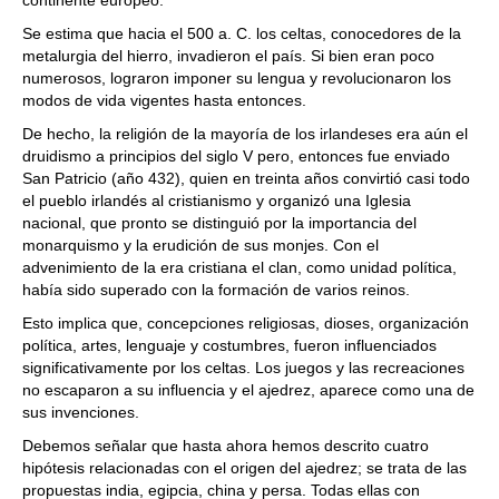
continente europeo.
Se estima que hacia el 500 a. C. los celtas, conocedores de la
metalurgia del hierro, invadieron el país. Si bien eran poco
numerosos, lograron imponer su lengua y revolucionaron los
modos de vida vigentes hasta entonces.
De hecho, la religión de la mayoría de los irlandeses era aún el
druidismo a principios del siglo V pero, entonces fue enviado
San Patricio (año 432), quien en treinta años convirtió casi todo
el pueblo irlandés al cristianismo y organizó una Iglesia
nacional, que pronto se distinguió por la importancia del
monarquismo y la erudición de sus monjes. Con el
advenimiento de la era cristiana el clan, como unidad política,
había sido superado con la formación de varios reinos.
Esto implica que, concepciones religiosas, dioses, organización
política, artes, lenguaje y costumbres, fueron influenciados
significativamente por los celtas. Los juegos y las recreaciones
no escaparon a su influencia y el ajedrez, aparece como una de
sus invenciones.
Debemos señalar que hasta ahora hemos descrito cuatro
hipótesis relacionadas con el origen del ajedrez; se trata de las
propuestas india, egipcia, china y persa. Todas ellas con