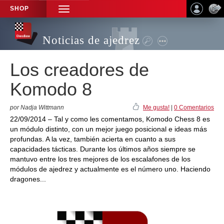
SHOP
TOGGLE
NAVIGATION
Noticias de ajedrez
Los creadores de
Komodo 8
por Nadja Wittmann
Me gusta!
|
0 Comentarios
22/09/2014 – Tal y como les comentamos, Komodo Chess 8 es
un módulo distinto, con un mejor juego posicional e ideas más
profundas. A la vez, también acierta en cuanto a sus
capacidades tácticas. Durante los últimos años siempre se
mantuvo entre los tres mejores de los escalafones de los
módulos de ajedrez y actualmente es el número uno. Haciendo
dragones...