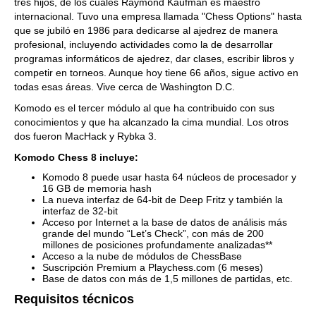
tres hijos, de los cuales Raymond Kaufman es maestro
internacional. Tuvo una empresa llamada "Chess Options" hasta
que se jubiló en 1986 para dedicarse al ajedrez de manera
profesional, incluyendo actividades como la de desarrollar
programas informáticos de ajedrez, dar clases, escribir libros y
competir en torneos. Aunque hoy tiene 66 años, sigue activo en
todas esas áreas. Vive cerca de Washington D.C.
Komodo es el tercer módulo al que ha contribuido con sus
conocimientos y que ha alcanzado la cima mundial. Los otros
dos fueron MacHack y Rybka 3.
Komodo Chess 8 incluye:
Komodo 8 puede usar hasta 64 núcleos de procesador y
16 GB de memoria hash
La nueva interfaz de 64-bit de Deep Fritz y también la
interfaz de 32-bit
Acceso por Internet a la base de datos de análisis más
grande del mundo “Let’s Check”, con más de 200
millones de posiciones profundamente analizadas**
Acceso a la nube de módulos de ChessBase
Suscripción Premium a Playchess.com (6 meses)
Base de datos con más de 1,5 millones de partidas, etc.
Requisitos técnicos