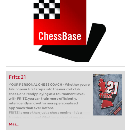
Fritz 21
YOUR PERSONAL CHESS COACH - Whether you’re
taking your first steps into the world of club
chess, or already playing at a tournament level:
with FRITZ, you can train more efficiently,
intelligently and with a more personalised
approach than ever before.
FRITZ is more than just a chess engine – it’s a
training revolution! Whether you’re taking your
first steps into the world of club chess, or already
Más...
playing at a tournament level: with FRITZ, you can