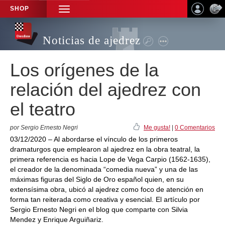
SHOP
TOGGLE
NAVIGATION
Noticias de ajedrez
Los orígenes de la
relación del ajedrez con
el teatro
por Sergio Ernesto Negri
Me gusta!
|
0 Comentarios
03/12/2020 – Al abordarse el vínculo de los primeros
dramaturgos que emplearon al ajedrez en la obra teatral, la
primera referencia es hacia Lope de Vega Carpio (1562-1635),
el creador de la denominada “comedia nueva” y una de las
máximas figuras del Siglo de Oro español quien, en su
extensísima obra, ubicó al ajedrez como foco de atención en
forma tan reiterada como creativa y esencial. El artículo por
Sergio Ernesto Negri en el blog que comparte con Silvia
Mendez y Enrique Arguiñariz.