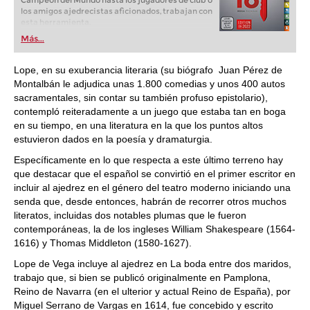
Campeón del Mundo hasta los jugadores de club o
los amigos ajedrecistas aficionados, trabajan con
esta herramienta.
Más...
Lope, en su exuberancia literaria (su biógrafo Juan Pérez de
Montalbán le adjudica unas 1.800 comedias y unos 400 autos
sacramentales, sin contar su también profuso epistolario),
contempló reiteradamente a un juego que estaba tan en boga
en su tiempo, en una literatura en la que los puntos altos
estuvieron dados en la poesía y dramaturgia.
Específicamente en lo que respecta a este último terreno hay
que destacar que el español se convirtió en el primer escritor en
incluir al ajedrez en el género del teatro moderno iniciando una
senda que, desde entonces, habrán de recorrer otros muchos
literatos, incluidas dos notables plumas que le fueron
contemporáneas, la de los ingleses William Shakespeare (1564-
1616) y Thomas Middleton (1580-1627).
Lope de Vega incluye al ajedrez en La boda entre dos maridos,
trabajo que, si bien se publicó originalmente en Pamplona,
Reino de Navarra (en el ulterior y actual Reino de España), por
Miguel Serrano de Vargas en 1614, fue concebido y escrito