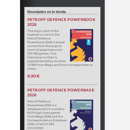
Novedades en la tienda
PETROFF DEFENCE POWERBOOK
2026
The major part of the
material on which the
Petroff Defence
Powerbook 2026 is based
comes from the engine
room of playchess.com:
357 000 games. This
imposing number is
supplemented by another
17 000 from Mega and from correspondence
chess.
9,90 €
PETROFF DEFENCE POWERBASE
2026
Petroff Defence
Powerbase 2026 is a
database which contains
6475 high class games
from Mega 2026 and the
Correspondence Database
2026, of which 682
annotated.