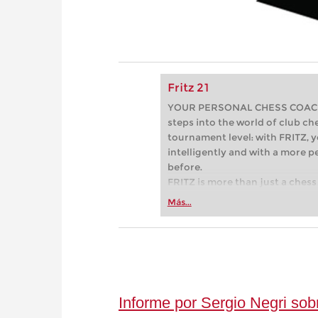
Fritz 21
YOUR PERSONAL CHESS COACH - 
steps into the world of club che
tournament level: with FRITZ, y
intelligently and with a more 
before.
FRITZ is more than just a chess 
Whether you’re taking your firs
Más...
or already playing at a tournam
more efficiently, intelligently
approach than ever before.
Informe por Sergio Negri sob