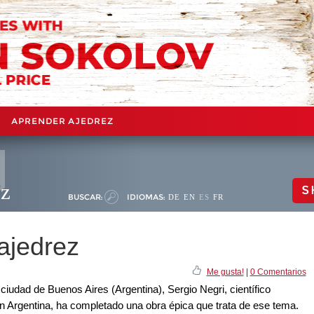
APRENDER AJEDREZ
ez
S
BUSCAR:
IDIOMAS:
DE
EN
ES
FR
ajedrez
Me gusta!
|
0 Comentarios
ciudad de Buenos Aires (Argentina), Sergio Negri, científico
en Argentina, ha completado una obra épica que trata de ese tema.