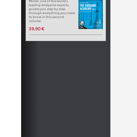
Müller, one of the world’s
leading endgame experts,
guides you step by step
through everything you need
to know in this second
volume.
39,90 €