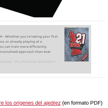
Whether you’re taking your first
ss, or already playing at a
ou can train more efficiently,
personalised approach than ever
engine – it’s a training revolution!
t steps into the world of club chess,
ent level: with FRITZ, you can train
 and with a more personalised
re los orígenes del ajedrez
(en formato PDF)