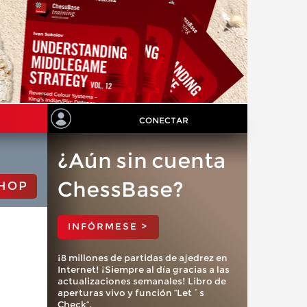
CONECTAR
¿Aún sin cuenta
ChessBase?
HOP
INFÓRMESE >
¡8 millones de partidas de ajedrez en
Internet! ¡Siempre al día gracias a las
actualizaciones semanales! Libro de
aperturas vivo y función “Let´s
Check”.