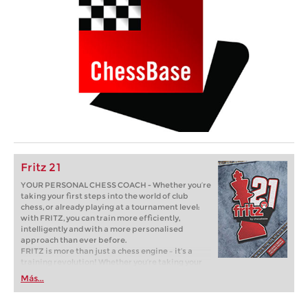
Fritz 21
YOUR PERSONAL CHESS COACH - Whether you’re
taking your first steps into the world of club
chess, or already playing at a tournament level:
with FRITZ, you can train more efficiently,
intelligently and with a more personalised
approach than ever before.
FRITZ is more than just a chess engine – it’s a
training revolution! Whether you’re taking your
first steps into the world of club chess, or already
Más...
playing at a tournament level: with FRITZ, you can
train more efficiently, intelligently and with a
more personalised approach than ever before.