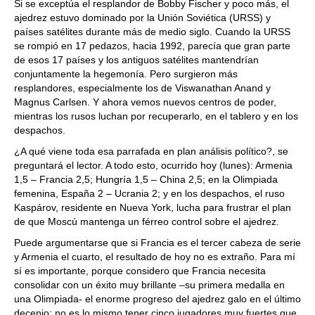
Si se exceptúa el resplandor de Bobby Fischer y poco más, el
ajedrez estuvo dominado por la Unión Soviética (URSS) y
países satélites durante más de medio siglo. Cuando la URSS
se rompió en 17 pedazos, hacia 1992, parecía que gran parte
de esos 17 países y los antiguos satélites mantendrían
conjuntamente la hegemonía. Pero surgieron más
resplandores, especialmente los de Viswanathan Anand y
Magnus Carlsen. Y ahora vemos nuevos centros de poder,
mientras los rusos luchan por recuperarlo, en el tablero y en los
despachos.
¿A qué viene toda esa parrafada en plan análisis político?, se
preguntará el lector. A todo esto, ocurrido hoy (lunes): Armenia
1,5 – Francia 2,5; Hungría 1,5 – China 2,5; en la Olimpiada
femenina, España 2 – Ucrania 2; y en los despachos, el ruso
Kaspárov, residente en Nueva York, lucha para frustrar el plan
de que Moscú mantenga un férreo control sobre el ajedrez.
Puede argumentarse que si Francia es el tercer cabeza de serie
y Armenia el cuarto, el resultado de hoy no es extraño. Para mí
sí es importante, porque considero que Francia necesita
consolidar con un éxito muy brillante –su primera medalla en
una Olimpiada- el enorme progreso del ajedrez galo en el último
decenio; no es lo mismo tener cinco jugadores muy fuertes que