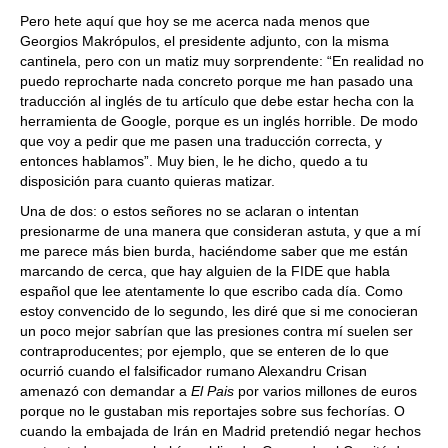
Pero hete aquí que hoy se me acerca nada menos que
Georgios Makrópulos, el presidente adjunto, con la misma
cantinela, pero con un matiz muy sorprendente: “En realidad no
puedo reprocharte nada concreto porque me han pasado una
traducción al inglés de tu artículo que debe estar hecha con la
herramienta de Google, porque es un inglés horrible. De modo
que voy a pedir que me pasen una traducción correcta, y
entonces hablamos”. Muy bien, le he dicho, quedo a tu
disposición para cuanto quieras matizar.
Una de dos: o estos señores no se aclaran o intentan
presionarme de una manera que consideran astuta, y que a mí
me parece más bien burda, haciéndome saber que me están
marcando de cerca, que hay alguien de la FIDE que habla
español que lee atentamente lo que escribo cada día. Como
estoy convencido de lo segundo, les diré que si me conocieran
un poco mejor sabrían que las presiones contra mí suelen ser
contraproducentes; por ejemplo, que se enteren de lo que
ocurrió cuando el falsificador rumano Alexandru Crisan
amenazó con demandar a
El Pais
por varios millones de euros
porque no le gustaban mis reportajes sobre sus fechorías. O
cuando la embajada de Irán en Madrid pretendió negar hechos