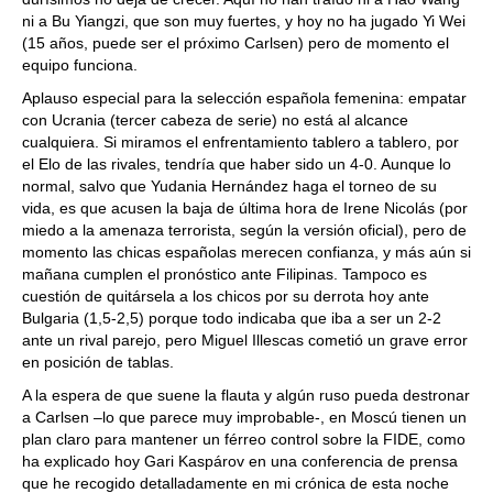
ni a Bu Yiangzi, que son muy fuertes, y hoy no ha jugado Yi Wei
(15 años, puede ser el próximo Carlsen) pero de momento el
equipo funciona.
Aplauso especial para la selección española femenina: empatar
con Ucrania (tercer cabeza de serie) no está al alcance
cualquiera. Si miramos el enfrentamiento tablero a tablero, por
el Elo de las rivales, tendría que haber sido un 4-0. Aunque lo
normal, salvo que Yudania Hernández haga el torneo de su
vida, es que acusen la baja de última hora de Irene Nicolás (por
miedo a la amenaza terrorista, según la versión oficial), pero de
momento las chicas españolas merecen confianza, y más aún si
mañana cumplen el pronóstico ante Filipinas. Tampoco es
cuestión de quitársela a los chicos por su derrota hoy ante
Bulgaria (1,5-2,5) porque todo indicaba que iba a ser un 2-2
ante un rival parejo, pero Miguel Illescas cometió un grave error
en posición de tablas.
A la espera de que suene la flauta y algún ruso pueda destronar
a Carlsen –lo que parece muy improbable-, en Moscú tienen un
plan claro para mantener un férreo control sobre la FIDE, como
ha explicado hoy Gari Kaspárov en una conferencia de prensa
que he recogido detalladamente en mi crónica de esta noche