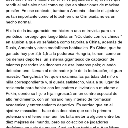
rendir al más alto nivel como equipo en situaciones de máxima
presión. En ese contexto, tumbar a Armenia –donde el ajedrez
es tan importante como el fútbol- en una Olimpiada no es un
hecho normal.
El día de la inauguración me hicieron una entrevista para un
periódico noruego que luego titularon “¡Cuidado con los chinos!”
en alusión a que yo señalaba como favorita a China, además de
Rusia, Armenia y otros medallistas habituales. En China, que ha
ganado hoy por 2,5-1,5 a la poderosa Hungría, tienen, como en
los demás deportes, un sistema gigantesco de captación de
talentos por todos los rincones de ese inmenso país; cuando
detectan uno, llaman al entrenador jefe de la federación, el gran
maestro Yiangchuán Ye, quien examina las partidas del niño o
niña correspondiente y, si queda satisfecho, viaja a su lugar de
residencia para hablar con los padres e invitarlos a mudarse a
Pekín, donde su hijo o hija ingresará en un centro especial de
alto rendimiento, con un horario muy intenso de formación
académica y entrenamiento deportivo. Es verdad que en el
ajedrez masculino –hace dos decenios que son la primera
potencia en el femenino- aún les falta meter a alguien entre los
diez mejores del mundo, pero su colección de jugadores
durísimos no deja de crecer. Aquí no han traído ni a Hao Wang