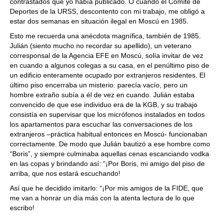
contrastados que yo había publicado. O cuando el Comité de
Deportes de la URSS, descontento con mi trabajo, me obligó a
estar dos semanas en situación ilegal en Moscú en 1985.
Esto me recuerda una anécdota magnífica, también de 1985.
Julián (siento mucho no recordar su apellido), un veterano
corresponsal de la Agencia EFE en Moscú, solía invitar de vez
en cuando a algunos colegas a su casa, en el penúltimo piso de
un edificio enteramente ocupado por extranjeros residentes. El
último piso encerraba un misterio: parecía vacío, pero un
hombre extraño subía a él de vez en cuando. Julián estaba
convencido de que ese individuo era de la KGB, y su trabajo
consistía en supervisar que los micrófonos instalados en todos
los apartamentos para escuchar las conversaciones de los
extranjeros –práctica habitual entonces en Moscú- funcionaban
correctamente. De modo que Julián bautizó a ese hombre como
“Boris”, y siempre culminaba aquellas cenas escanciando vodka
en las copas y brindando así: “¡Por Boris, mi amigo del piso de
arriba, que nos estará escuchando!
Así que he decidido imitarlo: “¡Por mis amigos de la FIDE, que
me van a honrar un día más con la atenta lectura de lo que
escribo!