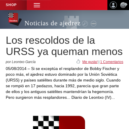
SHOP
TOGGLE
NAVIGATION
Noticias de ajedrez
Los rescoldos de la
URSS ya queman menos
por Leontxo García
Me gusta!
|
1 Comentarios
05/08/2014 – Si se exceptúa el resplandor de Bobby Fischer y
poco más, el ajedrez estuvo dominado por la Unión Soviética
(URSS) y países satélites durante más de medio siglo. Cuando
se rompió en 17 pedazos, hacia 1992, parecía que gran parte
de ellos y los antiguos satélites mantendrían la hegemonía.
Pero surgieron más resplandores... Diario de Leontxo (IV)...