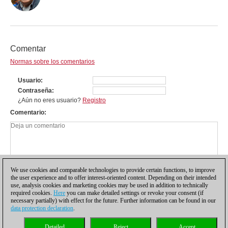
Comentar
Normas sobre los comentarios
Usuario
Contraseña
¿Aún no eres usuario?
Registro
Comentario
We use cookies and comparable technologies to provide certain functions, to improve
the user experience and to offer interest-oriented content. Depending on their intended
use, analysis cookies and marketing cookies may be used in addition to technically
required cookies.
Here
you can make detailed settings or revoke your consent (if
necessary partially) with effect for the future. Further information can be found in our
data protection declaration
.
Política de privacidad
|
Pie de imprenta
|
Para contactar
|
Cookies Management
|
Detailed
Reject
Accept