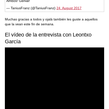
Ambos! Genial!
— TaniusFranz (@TaniusFranz)
24. August 2017
Muchas gracias a todos y ojalá también les guste a aquellos
que la vean este fin de semana.
El vídeo de la entrevista con Leontxo
García