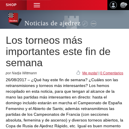
SHOP
TOGGLE
NAVIGATION
Noticias de ajedrez
Los torneos más
importantes este fin de
semana
por Nadja Wittmann
Me gusta!
|
0 Comentarios
26/08/2017 – ¿Qué hay este fin de semana? ¿Cuáles son las
retransmisiones y torneos más interesantes? Los hemos
recopilado en esta noticia, para que tengan al alcance de la
mano las partidas más interesantes en directo: hasta el
domingo incluido estarán en marcha el Campeonato de España
Femenino y el Abierto de Sants; además retransmitimos las
partidas de los Campeonatos de Francia (con secciones
absoluta, femenina y de ascenso) y diversos torneos abiertos, la
Copa de Rusia de Ajedrez Rápido, etc. Igual es buen momento