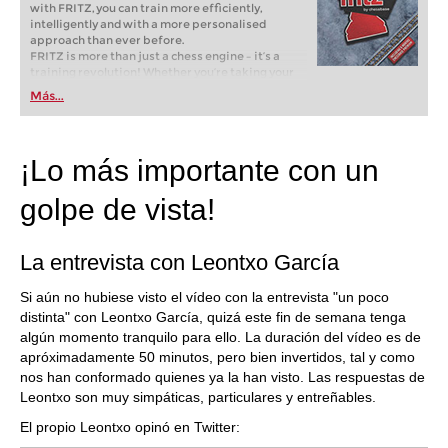
with FRITZ, you can train more efficiently,
intelligently and with a more personalised
approach than ever before.
FRITZ is more than just a chess engine – it’s a
training revolution! Whether you’re taking your
first steps into the world of club chess, or already
Más...
playing at a tournament level: with FRITZ, you can
train more efficiently, intelligently and with a
more personalised approach than ever before.
¡Lo más importante con un
golpe de vista!
La entrevista con Leontxo García
Si aún no hubiese visto el vídeo con la entrevista "un poco
distinta" con Leontxo García, quizá este fin de semana tenga
algún momento tranquilo para ello. La duración del vídeo es de
apróximadamente 50 minutos, pero bien invertidos, tal y como
nos han conformado quienes ya la han visto. Las respuestas de
Leontxo son muy simpáticas, particulares y entreñables.
El propio Leontxo opinó en Twitter: