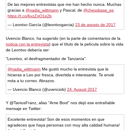
De las mejores entrevistas que me han hecho nunca. Muchas
gracias a
@nadja_wittmann
y Pascal, de
@chessbase_es
https://t.co/6vzZnO1p2b
— Leontxo García (@leontxogarcia)
23 de agosto de 2017
Uvencio Blanco, ha sugerido (en la parte de comentarios de la
noticia con la entrevista
) que el título de la película sobre la vida
de Leontxo debería ser:
"Leontxo, el desfragmentador de Tanzanía".
@nadja_wittmann
Me gustó mucho la entrevista que le
hicieras a Leo por fresca, divertida e interesante. Te envié
nota a tu correo. Abrazos.
— Uvencio Blanco (@uvenciob)
24. August 2017
Y @TaniusFranz, alias "Arne Boot" nos dejó ese entrañable
mensaje en Twitter:
Excelente entrevista! Son de esos momentos en que
agradeces que haya personas con muy alta calidad humana!