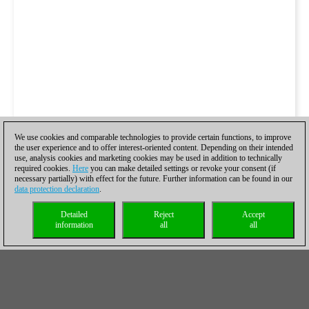
We use cookies and comparable technologies to provide certain functions, to improve
the user experience and to offer interest-oriented content. Depending on their intended
use, analysis cookies and marketing cookies may be used in addition to technically
required cookies.
Here
you can make detailed settings or revoke your consent (if
necessary partially) with effect for the future. Further information can be found in our
data protection declaration
.
Detailed
Reject
Accept
information
all
all