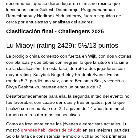
desempeños, que se dieron lugar en el mismo recinto que
luminarias como Gukesh Dommaraju, Praggnanandhaa
Rameshbabu y Nodirbek Abdusattorov, fueron seguidas de
cerca por entusiastas y analistas del ajedrez.
Clasificación final - Challengers 2025
Lu Miaoyi (rating 2429): 5½/13 puntos
La prodigio china comenzó con fuerza en Wijk, con dos victorias
con blancas y dos tablas con negras, lo que la situó en la cima
de la clasificación. En esta fase, derrotó a dos jugadores con
mayor rating: Kazybek Nogerbek y Frederik Svane. En las
rondas 5-7, perdió una vez, contra Benjamin Bok, y venció a
Divya Deshmukh, manteniendo un puntaje de +2.
Desafortunadamente para ella, la segunda mitad del evento no
fue favorable, con cuatro derrotas y tres empates, por lo que
finalizó con un puntaje de -2. La joven de 14 años terminó el
torneo con tres derrotas consecutivas.
Como es frecuente entre los jóvenes ajedrecistas actuales, Lu
mostró
grandes habilidades de cálculo
en sus mejores partidas.
Solo la falta de consistencia le impidió luchar por los primeros