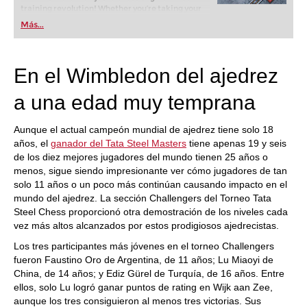
training revolution! Whether you’re taking your
first steps into the world of club chess, or already
Más...
playing at a tournament level: with FRITZ, you can
train more efficiently, intelligently and with a
more personalised approach than ever before.
En el Wimbledon del ajedrez
a una edad muy temprana
Aunque el actual campeón mundial de ajedrez tiene solo 18
años, el
ganador del Tata Steel Masters
tiene apenas 19 y seis
de los diez mejores jugadores del mundo tienen 25 años o
menos, sigue siendo impresionante ver cómo jugadores de tan
solo 11 años o un poco más continúan causando impacto en el
mundo del ajedrez. La sección Challengers del Torneo Tata
Steel Chess proporcionó otra demostración de los niveles cada
vez más altos alcanzados por estos prodigiosos ajedrecistas.
Los tres participantes más jóvenes en el torneo Challengers
fueron Faustino Oro de Argentina, de 11 años; Lu Miaoyi de
China, de 14 años; y Ediz Gürel de Turquía, de 16 años. Entre
ellos, solo Lu logró ganar puntos de rating en Wijk aan Zee,
aunque los tres consiguieron al menos tres victorias. Sus