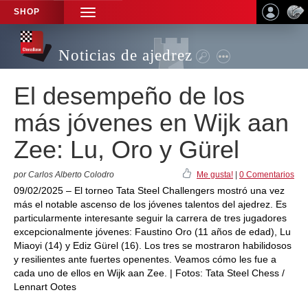
SHOP
TOGGLE
NAVIGATION
Noticias de ajedrez
El desempeño de los
más jóvenes en Wijk aan
Zee: Lu, Oro y Gürel
por Carlos Alberto Colodro
Me gusta!
|
0 Comentarios
09/02/2025 – El torneo Tata Steel Challengers mostró una vez
más el notable ascenso de los jóvenes talentos del ajedrez. Es
particularmente interesante seguir la carrera de tres jugadores
excepcionalmente jóvenes: Faustino Oro (11 años de edad), Lu
Miaoyi (14) y Ediz Gürel (16). Los tres se mostraron habilidosos
y resilientes ante fuertes openentes. Veamos cómo les fue a
cada uno de ellos en Wijk aan Zee. | Fotos: Tata Steel Chess /
Lennart Ootes