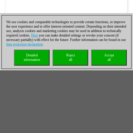
We use cookies and comparable technologies to provide certain functions, to improve
the user experience and to offer interest-oriented content. Depending on their intended
use, analysis cookies and marketing cookies may be used in addition to technically
required cookies.
Here
you can make detailed settings or revoke your consent (if
necessary partially) with effect for the future. Further information can be found in our
data protection declaration
.
Detailed
Reject
Accept
information
all
all