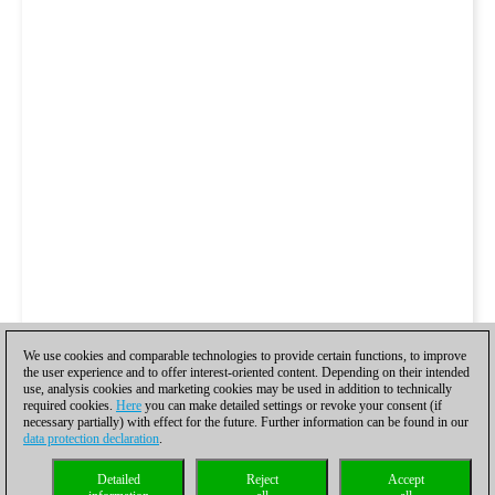
We use cookies and comparable technologies to provide certain functions, to improve
the user experience and to offer interest-oriented content. Depending on their intended
use, analysis cookies and marketing cookies may be used in addition to technically
required cookies.
Here
you can make detailed settings or revoke your consent (if
necessary partially) with effect for the future. Further information can be found in our
data protection declaration
.
Detailed
Reject
Accept