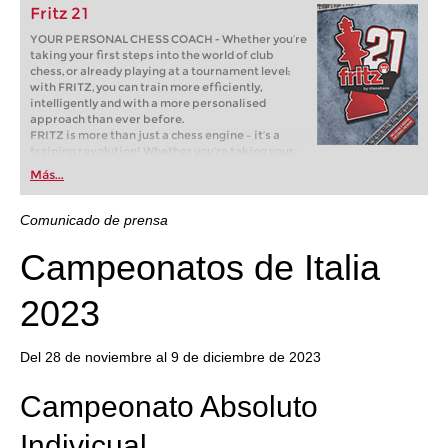
Fritz 21
YOUR PERSONAL CHESS COACH - Whether you’re
taking your first steps into the world of club
chess, or already playing at a tournament level:
with FRITZ, you can train more efficiently,
intelligently and with a more personalised
approach than ever before.
FRITZ is more than just a chess engine – it’s a
training revolution! Whether you’re taking your
first steps into the world of club chess, or already
Más...
playing at a tournament level: with FRITZ, you can
train more efficiently, intelligently and with a
more personalised approach than ever before.
Comunicado de prensa
Campeonatos de Italia
2023
Del 28 de noviembre al 9 de diciembre de 2023
Campeonato Absoluto
Indivicual