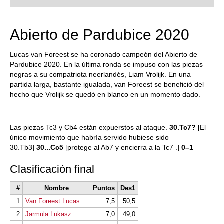
Abierto de Pardubice 2020
Lucas van Foreest se ha coronado campeón del Abierto de
Pardubice 2020. En la última ronda se impuso con las piezas
negras a su compatriota neerlandés, Liam Vrolijk. En una
partida larga, bastante igualada, van Foreest se benefició del
hecho que Vrolijk se quedó en blanco en un momento dado.
Las piezas Tc3 y Cb4 están expuerstos al ataque.
30.Tc7?
[El
único movimiento que habría servido hubiese sido
30.Tb3]
30...Cc5
[protege al Ab7 y encierra a la Tc7 .]
0–1
Clasificación final
#
Nombre
Puntos
Des1
1
Van Foreest Lucas
7,5
50,5
2
Jarmula Lukasz
7,0
49,0