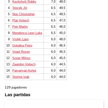
3
Kevlishvili Robby
7,0
48,0
4
Stocek Jiri
6,5
49,5
5
Noe Christopher
6,5
49,5
6
Plat Vojtech
6,5
47,0
7
Petr Martin
6,5
46,0
8
Mendonca Leon Luke
6,5
45,0
9
Vrolijk Liam
6,0
48,0
10
Golubka Petro
6,0
46,5
11
Vogel Roven
6,0
45,5
12
Szpar Milosz
6,0
45,0
13
Zwardon Vojtech
6,0
44,5
14
Parvanyan Ashot
6,0
44,0
15
Storme Isak
6,0
44,0
129 jugadores
Las partidas