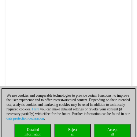
We use cookies and comparable technologies to provide certain functions, to improve
the user experience and to offer interest-oriented content. Depending on their intended
use, analysis cookies and marketing cookies may be used in addition to technically
required cookies.
Here
you can make detailed settings or revoke your consent (if
necessary partially) with effect for the future. Further information can be found in our
data protection declaration
.
Detailed
Reject
Accept
information
all
all