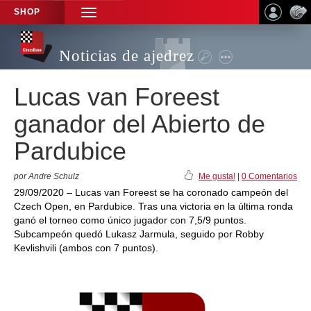
SHOP
TOGGLE
NAVIGATION
Noticias de ajedrez
Lucas van Foreest
ganador del Abierto de
Pardubice
por Andre Schulz
Me gusta!
|
0 Comentarios
29/09/2020 – Lucas van Foreest se ha coronado campeón del
Czech Open, en Pardubice. Tras una victoria en la última ronda
ganó el torneo como único jugador con 7,5/9 puntos.
Subcampeón quedó Lukasz Jarmula, seguido por Robby
Kevlishvili (ambos con 7 puntos).