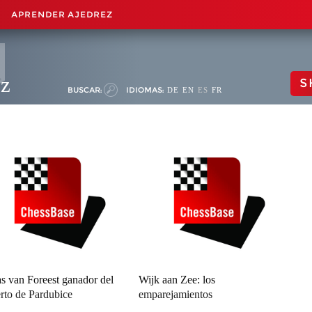
APRENDER AJEDREZ
ez
S
BUSCAR:
IDIOMAS:
DE
EN
ES
FR
s van Foreest ganador del
Wijk aan Zee: los
rto de Pardubice
emparejamientos