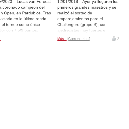
9/2020 – Lucas van Foreest
12/01/2018 – Ayer ya llegaron los
a coronado campeón del
primeros grandes maestros y se
h Open, en Pardubice. Tras
realizó el sorteo de
victoria en la última ronda
emparejamientos para el
 el torneo como único
Challengers (grupo B), con
dor con 7,5/9 puntos.
ajedrecistas muy fuertes e
campeón quedó Lukasz
interesantes. Dos de los héroes
.
Más...
Comentarios
2
ula, seguido por Robby
locales, los hermanos Jorden y
ishvili (ambos con 7 puntos).
Lucas van Foreest, tendrán que
verse las caras en la primera
ronda. El Campeón del Mundo
Juvenil Aryan Tari se medirá con
Vidit Gujrathi. Esta tarde fue el
sorteo de los emparejamientos
del Masters: Anish Giri vs. Hou
Yifan, Vladimir Kramnik vs. Wei Yi,
Peter Svidler vs. B. Adhiban,
Magnus Carlsen vs. Fabiano
Caruana, Gawain Jones vs.
Sergey Karjakin, Vishy Anand vs.
Maxim Matlakov, Wesley So vs.
Shakhriyar Mamedyarov. Las
primeras rondas del Masters y