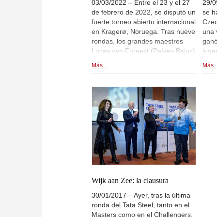
03/03/2022 – Entre el 23 y el 27
29/0
de febrero de 2022, se disputó un
se h
fuerte torneo abierto internacional
Czec
en Kragerø, Noruega. Tras nueve
una 
rondas, los grandes maestros
ganó
Lucas van Foreest (Países Bajos)
juga
y Boris Chatalbashev
Sub
Más...
Más..
(Dinamarca) compartían el primer
Jarm
puesto, pero van Foreest se
Kevl
coronó campeón debido a tener
la mejor valoración de
desempate.| En la foto: (de izda.
a dcha.) Geir Sune Tallaksen
Ostmoe, Chatalbashev, van
Foreest | Foto: Club de Ajedrez
de Kragerø
Wijk aan Zee: la clausura
30/01/2017 – Ayer, tras la última
ronda del Tata Steel, tanto en el
Masters como en el Challengers,