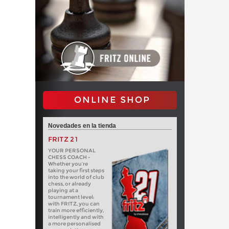
ONLINE SHOP
Novedades en la tienda
FRITZ 21
YOUR PERSONAL
CHESS COACH -
Whether you’re
taking your first steps
into the world of club
chess, or already
playing at a
tournament level:
with FRITZ, you can
train more efficiently,
intelligently and with
a more personalised