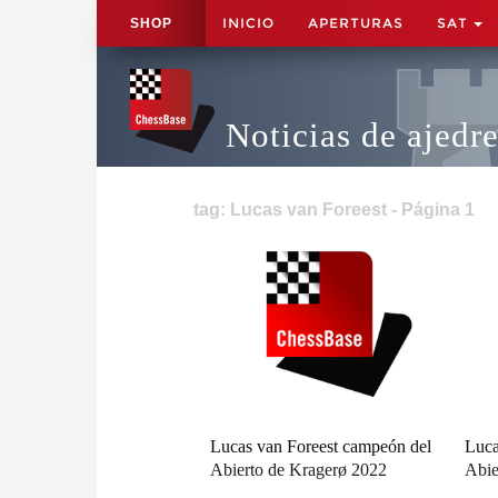
INICIO
APERTURAS
SAT
SHOP
Noticias de ajedr
tag: Lucas van Foreest - Página 1
Lucas van Foreest campeón del
Luca
Abierto de Kragerø 2022
Abie