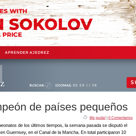
APRENDER AJEDREZ
ez
S
BUSCAR:
IDIOMAS:
DE
EN
ES
FR
peón de países pequeños
Me gusta!
|
0 Comentarios
eonatos de los últimos tiempos, la semana pasada se disputó el
 Guernsey, en el Canal de la Mancha. En total participaron 10