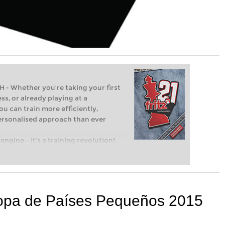
Whether you’re taking your first
ss, or already playing at a
ou can train more efficiently,
personalised approach than ever
engine – it’s a training revolution!
t steps into the world of club chess,
ent level: with FRITZ, you can train
 and with a more personalised
pa de Países Pequeños 2015