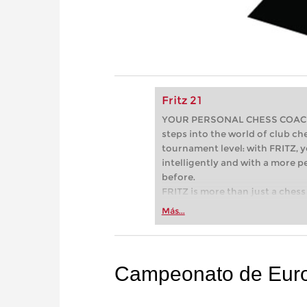
Fritz 21
YOUR PERSONAL CHESS COACH - 
steps into the world of club che
tournament level: with FRITZ, y
intelligently and with a more 
before.
FRITZ is more than just a chess 
Whether you’re taking your firs
Más...
or already playing at a tournam
more efficiently, intelligently
approach than ever before.
Campeonato de Euro