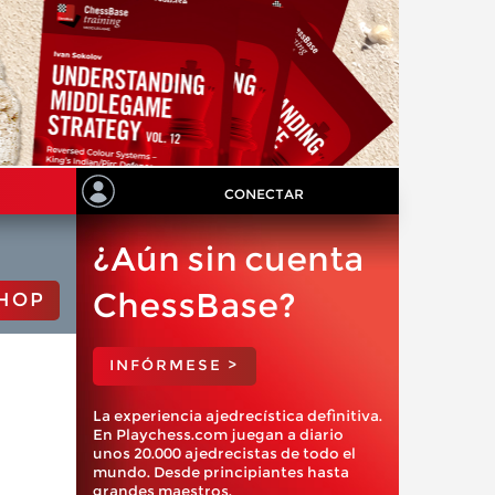
CONECTAR
¿Aún sin cuenta
ChessBase?
HOP
INFÓRMESE >
La experiencia ajedrecística definitiva.
En Playchess.com juegan a diario
unos 20.000 ajedrecistas de todo el
mundo. Desde principiantes hasta
grandes maestros.