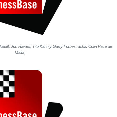
s Joualt, Jon Hawes, Tito Kahn y Garry Forbes; dcha. Colin Pace de
Malta)