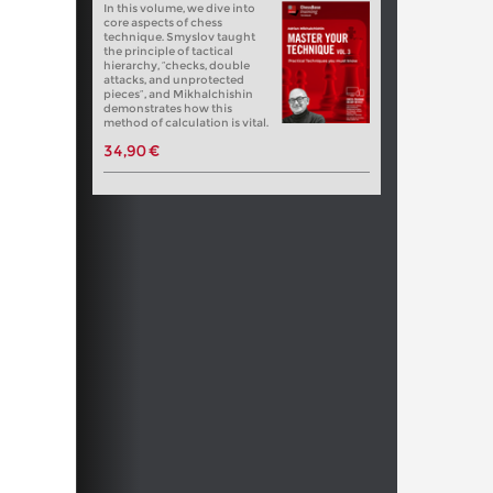
In this volume, we dive into
core aspects of chess
technique. Smyslov taught
the principle of tactical
hierarchy, “checks, double
attacks, and unprotected
pieces”, and Mikhalchishin
demonstrates how this
method of calculation is vital.
34,90 €