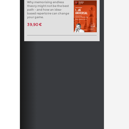
Why memorising endless
theory might not be the best
path - and how an idea-
based repertoire can change
your game.
39,90 €