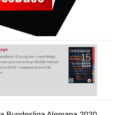
kage
hessBase 15 program + new Mega
games and more than 85,000 master
zine (DVD + magazine) and CB
r!
 la Bundesliga Alemana 2020