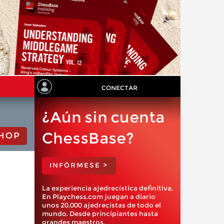
CONECTAR
¿Aún sin cuenta
ChessBase?
HOP
INFÓRMESE >
La experiencia ajedrecística definitiva.
En Playchess.com juegan a diario
unos 20.000 ajedrecistas de todo el
mundo. Desde principiantes hasta
grandes maestros.