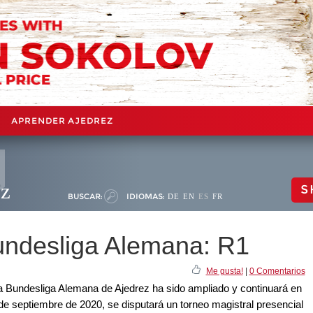
APRENDER AJEDREZ
ez
S
BUSCAR:
IDIOMAS:
DE
EN
ES
FR
Bundesliga Alemana: R1
Me gusta!
|
0 Comentarios
a Bundesliga Alemana de Ajedrez ha sido ampliado y continuará en
0 de septiembre de 2020, se disputará un torneo magistral presencial