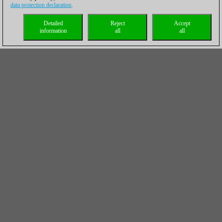
data protection declaration
.
Detailed
Reject
Accept
information
all
all