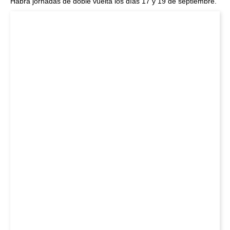
Habrá jornadas de doble vuelta los días 17 y 19 de septiembre.