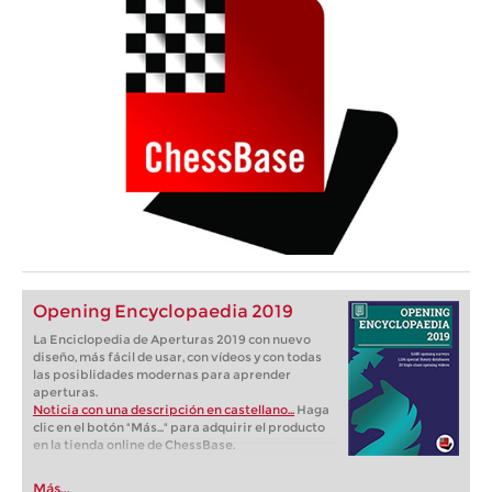
Opening Encyclopaedia 2019
La Enciclopedia de Aperturas 2019 con nuevo
diseño, más fácil de usar, con vídeos y con todas
las posiblidades modernas para aprender
aperturas.
Noticia con una descripción en castellano...
Haga
clic en el botón "Más..." para adquirir el producto
en la tienda online de ChessBase.
Más...