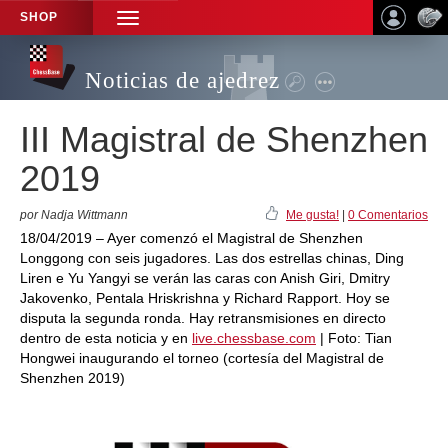
SHOP
TOGGLE
NAVIGATION
Noticias de ajedrez
III Magistral de Shenzhen
2019
por Nadja Wittmann
Me gusta!
|
0 Comentarios
18/04/2019 – Ayer comenzó el Magistral de Shenzhen
Longgong con seis jugadores. Las dos estrellas chinas, Ding
Liren e Yu Yangyi se verán las caras con Anish Giri, Dmitry
Jakovenko, Pentala Hriskrishna y Richard Rapport. Hoy se
disputa la segunda ronda. Hay retransmisiones en directo
dentro de esta noticia y en
live.chessbase.com
| Foto: Tian
Hongwei inaugurando el torneo (cortesía del Magistral de
Shenzhen 2019)