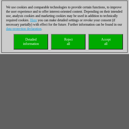
We use cookies and comparable technologies to provide certain functions, to improve
the user experience and to offer interest-oriented content. Depending on their intended
use, analysis cookies and marketing cookies may be used in addition to technically
required cookies.
Here
you can make detailed settings or revoke your consent (if
necessary partially) with effect for the future. Further information can be found in our
data protection declaration
.
Detailed
Reject
Accept
information
all
all