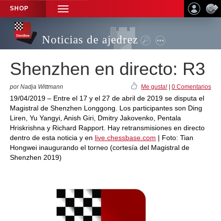
SHOP
TOGGLE
NAVIGATION
Noticias de ajedrez
Shenzhen en directo: R3
por Nadja Wittmann
Me gusta!
|
0 Comentarios
19/04/2019 – Entre el 17 y el 27 de abril de 2019 se disputa el
Magistral de Shenzhen Longgong. Los participantes son Ding
Liren, Yu Yangyi, Anish Giri, Dmitry Jakovenko, Pentala
Hriskrishna y Richard Rapport. Hay retransmisiones en directo
dentro de esta noticia y en
live.chessbase.com
| Foto: Tian
Hongwei inaugurando el torneo (cortesía del Magistral de
Shenzhen 2019)