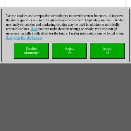
We use cookies and comparable technologies to provide certain functions, to improve
the user experience and to offer interest-oriented content. Depending on their intended
use, analysis cookies and marketing cookies may be used in addition to technically
required cookies.
Here
you can make detailed settings or revoke your consent (if
necessary partially) with effect for the future. Further information can be found in our
data protection declaration
.
Detailed
Reject
Accept
information
all
all