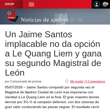
SHOP
TOGGLE
NAVIGATION
Noticias de ajedrez
Un Jaime Santos
implacable no da opción
a Le Quang Liem y gana
su segundo Magistral de
León
por Comunicado de prensa
Me gusta!
|
0 Comentarios
05/07/2026 – Jaime Santos conquistó por segunda vez el
Magistral de Ajedrez Ciudad de León tras imponerse con
claridad a Le Quang Liem en la final. El gran maestro leonés
derrotó por 3½-½ al campeón defensor, con dos victorias de
gran valor conduciendo las piezas negras. El resultado cerró