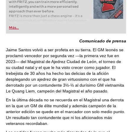
with FRITZ, you can train more efficiently,
intelligently and with a more personalised
approach than ever before.
FRITZ is more than just a chess engine – it’s a
training revolution! Whether you’re taking your
first steps into the world of club chess, or already
Más...
playing at a tournament level: with FRITZ, you can
train more efficiently, intelligently and with a
more personalised approach than ever before.
Comunicado de prensa
Jaime Santos volvió a ser profeta en su tierra. El GM leonés se
proclamó vencedor por segunda vez —la primera vez fue en
2023— del Magistral de Ajedrez Ciudad de León, el torneo de
su ciudad natal y el que le ha visto crecer como jugador. El
trebejista de 30 años ha hecho las delicias de la afición
desplegando un ajedrez de gran virtuosismo con el que ha
derrotado por un contundente 3½-½ al durísimo GM vietnamita
Le Quang Liem, campeón del Magistral el año pasado.
En la última década no se recuerda en el Magistral una derrota
en la que un GM de élite mundial y además campeón de la
anterior edición se quede en el marcador con solo medio punto.
Un resultado tan contundente que ni los aficionados más
veteranos recordaban.