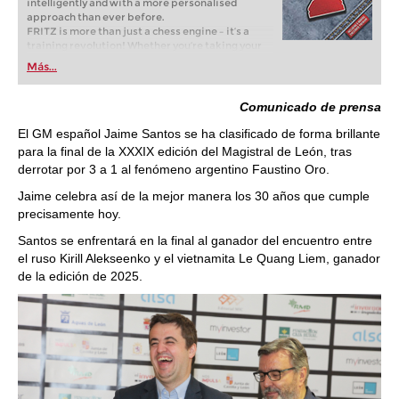
intelligently and with a more personalised
approach than ever before.
FRITZ is more than just a chess engine – it’s a
training revolution! Whether you’re taking your
first steps into the world of club chess, or already
Más...
playing at a tournament level: with FRITZ, you can
train more efficiently, intelligently and with a
more personalised approach than ever before.
Comunicado de prensa
El GM español Jaime Santos se ha clasificado de forma brillante
para la final de la XXXIX edición del Magistral de León, tras
derrotar por 3 a 1 al fenómeno argentino Faustino Oro.
Jaime celebra así de la mejor manera los 30 años que cumple
precisamente hoy.
Santos se enfrentará en la final al ganador del encuentro entre
el ruso Kirill Alekseenko y el vietnamita Le Quang Liem, ganador
de la edición de 2025.