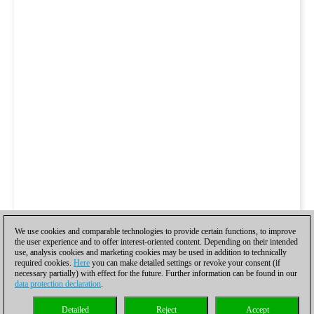
We use cookies and comparable technologies to provide certain functions, to improve
the user experience and to offer interest-oriented content. Depending on their intended
use, analysis cookies and marketing cookies may be used in addition to technically
required cookies.
Here
you can make detailed settings or revoke your consent (if
necessary partially) with effect for the future. Further information can be found in our
data protection declaration
.
Detailed
Reject
Accept