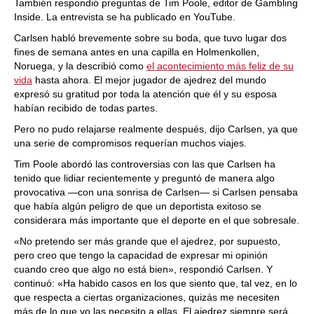
También respondió preguntas de Tim Poole, editor de Gambling
Inside. La entrevista se ha publicado en YouTube.
Carlsen habló brevemente sobre su boda, que tuvo lugar dos
fines de semana antes en una capilla en Holmenkollen,
Noruega, y la describió como
el acontecimiento más feliz de su
vida
hasta ahora. El mejor jugador de ajedrez del mundo
expresó su gratitud por toda la atención que él y su esposa
habían recibido de todas partes.
Pero no pudo relajarse realmente después, dijo Carlsen, ya que
una serie de compromisos requerían muchos viajes.
Tim Poole abordó las controversias con las que Carlsen ha
tenido que lidiar recientemente y preguntó de manera algo
provocativa —con una sonrisa de Carlsen— si Carlsen pensaba
que había algún peligro de que un deportista exitoso se
considerara más importante que el deporte en el que sobresale.
«No pretendo ser más grande que el ajedrez, por supuesto,
pero creo que tengo la capacidad de expresar mi opinión
cuando creo que algo no está bien», respondió Carlsen. Y
continuó: «Ha habido casos en los que siento que, tal vez, en lo
que respecta a ciertas organizaciones, quizás me necesiten
más de lo que yo las necesito a ellas. El ajedrez siempre será