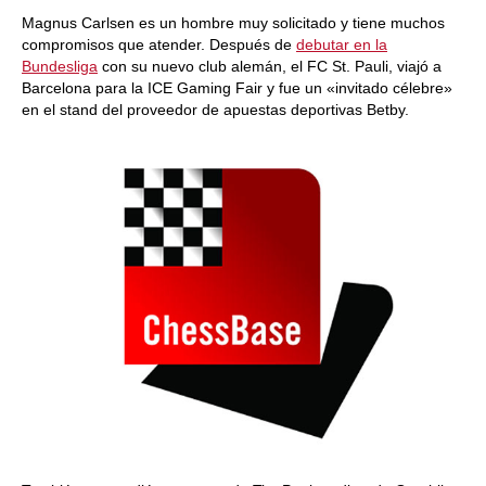
train more efficiently, intelligently and with a
more personalised approach than ever before.
Magnus Carlsen es un hombre muy solicitado y tiene muchos
compromisos que atender. Después de
debutar en la
Bundesliga
con su nuevo club alemán, el FC St. Pauli, viajó a
Barcelona para la ICE Gaming Fair y fue un «invitado célebre»
en el stand del proveedor de apuestas deportivas Betby.