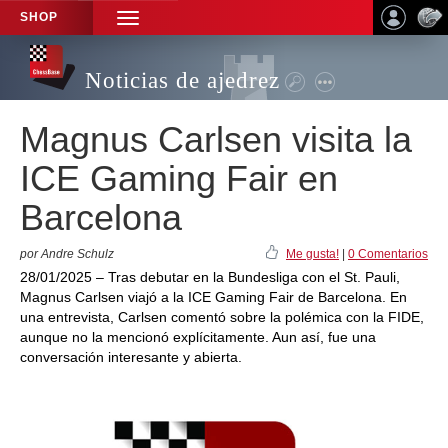
SHOP
TOGGLE
NAVIGATION
Noticias de ajedrez
Magnus Carlsen visita la
ICE Gaming Fair en
Barcelona
por Andre Schulz
Me gusta!
|
0 Comentarios
28/01/2025 – Tras debutar en la Bundesliga con el St. Pauli,
Magnus Carlsen viajó a la ICE Gaming Fair de Barcelona. En
una entrevista, Carlsen comentó sobre la polémica con la FIDE,
aunque no la mencionó explícitamente. Aun así, fue una
conversación interesante y abierta.