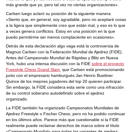
más grande que yo, pero tal vez no ciertas organizaciones».
Carlsen luego aclaró su posición de la siguiente manera:
«Siento que, en general, soy agradable, pero no aceptaré cosas
a la ligera que simplemente creo que están mal, y eso es lo que
a veces genera conflictos. Estoy en una posición en la que
puedo permitirme ser menos complaciente en ocasiones».
Detrás de esta declaración algo vaga está la controversia de
Magnus Carlsen con la Federación Mundial de Ajedrez (FIDE).
Antes del Campeonato Mundial de Rápidas y Blitz en Nueva
York, hubo una intensa discusión con la FIDE
sobre el proyecto
Freestyle Chess Grand Slam
, que Carlsen está promocionando
junto con el empresario hamburgués Jan Henric Buettner.
Quince de los mejores jugadores del top 20 quieren participar.
Sin embargo, la FIDE considera esta serie como una infracción
de su control soberano autodefinido sobre el ajedrez
organizado.
La FIDE también ha organizado Campeonatos Mundiales de
Ajedrez Freestyle o Fischer Chess, pero no ha podido continuar
en los últimos años. Parece más que cuestionable si la FIDE
realmente puede reclamar derechos de marca sobre el título
«Campeonato Mundial» para todas las variantes de ajedrez: