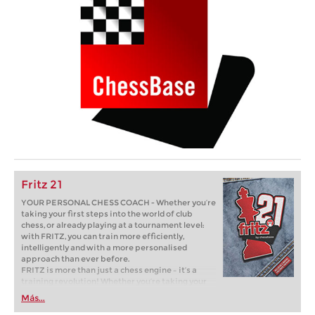
Fritz 21
YOUR PERSONAL CHESS COACH - Whether you’re
taking your first steps into the world of club
chess, or already playing at a tournament level:
with FRITZ, you can train more efficiently,
intelligently and with a more personalised
approach than ever before.
FRITZ is more than just a chess engine – it’s a
training revolution! Whether you’re taking your
first steps into the world of club chess, or already
Más...
playing at a tournament level: with FRITZ, you can