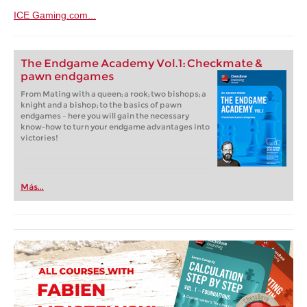
ICE Gaming.com...
The Endgame Academy Vol.1: Checkmate &
pawn endgames
From Mating with a queen; a rook; two bishops; a
knight and a bishop; to the basics of pawn
endgames – here you will gain the necessary
know-how to turn your endgame advantages into
victories!
Más...