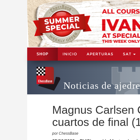
INICIO
APERTURAS
SAT
SHOP
Noticias de ajedr
Magnus Carlsen 
cuartos de final (
por ChessBase