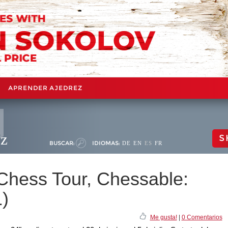
APRENDER AJEDREZ
ez
S
BUSCAR:
IDIOMAS:
DE
EN
ES
FR
Chess Tour, Chessable:
1)
Me gusta!
|
0 Comentarios