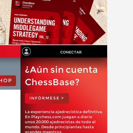
CONECTAR
¿Aún sin cuenta
ChessBase?
HOP
INFÓRMESE >
La experiencia ajedrecística definitiva.
En Playchess.com juegan a diario
unos 20.000 ajedrecistas de todo el
mundo. Desde principiantes hasta
grandes maestros.