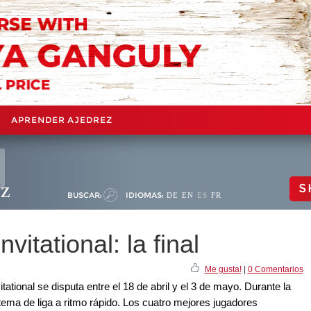
APRENDER AJEDREZ
ez
S
BUSCAR:
IDIOMAS:
DE
EN
ES
FR
itational: la final
Me gusta!
|
0 Comentarios
ational se disputa entre el 18 de abril y el 3 de mayo. Durante la
tema de liga a ritmo rápido. Los cuatro mejores jugadores