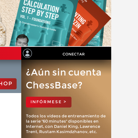
CONECTAR
¿Aún sin cuenta
ChessBase?
HOP
INFÓRMESE >
Todos los vídeos de entrenamiento de
la serie "60 minutes" disponibles en
Internet, con Daniel King, Lawrence
Trent, Rustam Kasimdzhanov, etc.