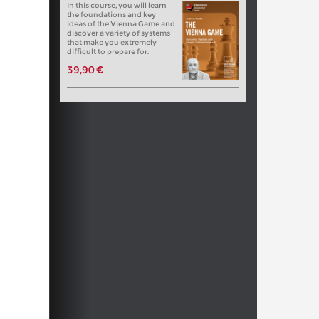
In this course, you will learn
the foundations and key
ideas of the Vienna Game and
discover a variety of systems
that make you extremely
difficult to prepare for.
39,90 €