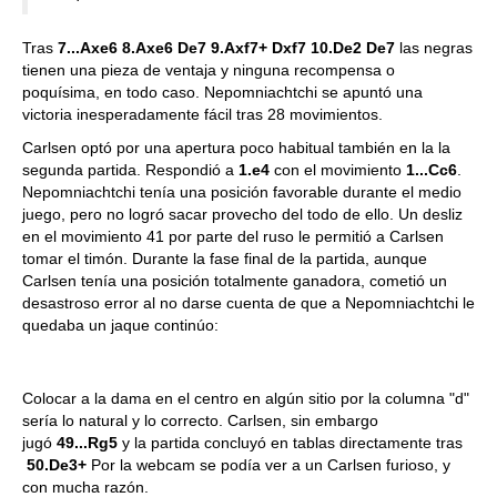
Tras
7...Axe6 8.Axe6 De7 9.Axf7+ Dxf7 10.De2 De7
las negras
tienen una pieza de ventaja y ninguna recompensa o
poquísima, en todo caso. Nepomniachtchi se apuntó una
victoria inesperadamente fácil tras 28 movimientos.
Carlsen optó por una apertura poco habitual también en la la
segunda partida. Respondió a
1.e4
con el movimiento
1...Cc6
.
Nepomniachtchi tenía una posición favorable durante el medio
juego, pero no logró sacar provecho del todo de ello. Un desliz
en el movimiento 41 por parte del ruso le permitió a Carlsen
tomar el timón. Durante la fase final de la partida, aunque
Carlsen tenía una posición totalmente ganadora, cometió un
desastroso error al no darse cuenta de que a Nepomniachtchi le
quedaba un jaque continúo:
Colocar a la dama en el centro en algún sitio por la columna "d"
sería lo natural y lo correcto. Carlsen, sin embargo
jugó
49...Rg5
y la partida concluyó en tablas directamente tras
50.De3+
Por la webcam se podía ver a un Carlsen furioso, y
con mucha razón.