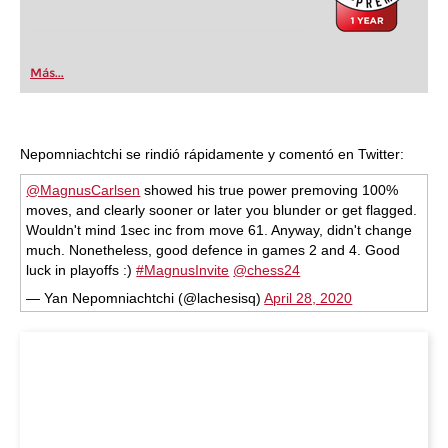
Más...
Nepomniachtchi se rindió rápidamente y comentó en Twitter:
@MagnusCarlsen
showed his true power premoving 100%
moves, and clearly sooner or later you blunder or get flagged.
Wouldn't mind 1sec inc from move 61. Anyway, didn't change
much. Nonetheless, good defence in games 2 and 4. Good
luck in playoffs :)
#MagnusInvite
@chess24
— Yan Nepomniachtchi (@lachesisq)
April 28, 2020