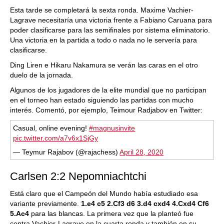
Esta tarde se completará la sexta ronda. Maxime Vachier-
Lagrave necesitaría una victoria frente a Fabiano Caruana para
poder clasificarse para las semifinales por sistema eliminatorio.
Una victoria en la partida a todo o nada no le servería para
clasificarse.
Ding Liren e Hikaru Nakamura se verán las caras en el otro
duelo de la jornada.
Algunos de los jugadores de la elite mundial que no participan
en el torneo han estado siguiendo las partidas con mucho
interés. Comentó, por ejemplo, Teimour Radjabov en Twitter:
Casual, online evening!
#magnusinvite
pic.twitter.com/a7v6x1SjGy
— Teymur Rajabov (@rajachess)
April 28, 2020
Carlsen 2:2 Nepomniachtchi
Está claro que el Campeón del Mundo había estudiado esa
variante previamente.
1.e4 c5 2.Cf3 d6 3.d4 cxd4 4.Cxd4 Cf6
5.Ac4
para las blancas. La primera vez que la planteó fue
contra Vachier-Lagrave en la cuarta ronda y también en su