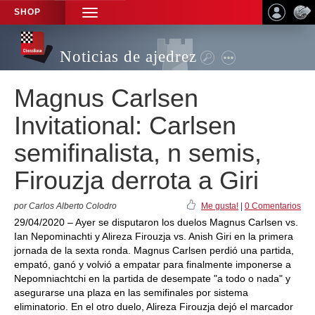
SHOP
TOGGLE
NAVIGATION
Noticias de ajedrez
Magnus Carlsen
Invitational: Carlsen
semifinalista, n semis,
Firouzja derrota a Giri
por Carlos Alberto Colodro
Me gusta!
|
0 Comentarios
29/04/2020 – Ayer se disputaron los duelos Magnus Carlsen vs.
Ian Nepominachti y Alireza Firouzja vs. Anish Giri en la primera
jornada de la sexta ronda. Magnus Carlsen perdió una partida,
empató, ganó y volvió a empatar para finalmente imponerse a
Nepomniachtchi en la partida de desempate "a todo o nada" y
asegurarse una plaza en las semifinales por sistema
eliminatorio. En el otro duelo, Alireza Firouzja dejó el marcador