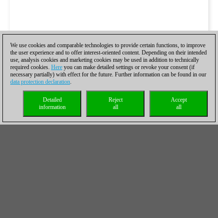
We use cookies and comparable technologies to provide certain functions, to improve
the user experience and to offer interest-oriented content. Depending on their intended
use, analysis cookies and marketing cookies may be used in addition to technically
required cookies.
Here
you can make detailed settings or revoke your consent (if
necessary partially) with effect for the future. Further information can be found in our
data protection declaration
.
Detailed
Reject
Accept
information
all
all