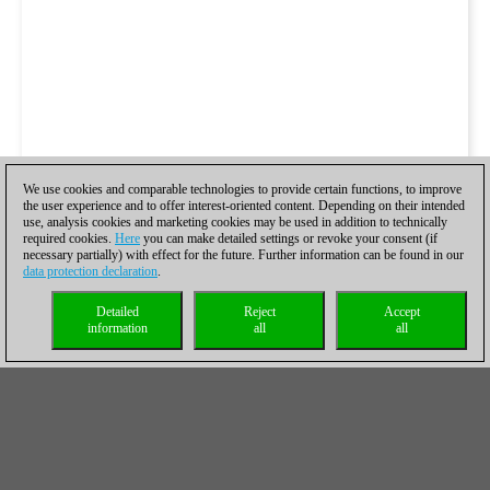
We use cookies and comparable technologies to provide certain functions, to improve
the user experience and to offer interest-oriented content. Depending on their intended
use, analysis cookies and marketing cookies may be used in addition to technically
required cookies.
Here
you can make detailed settings or revoke your consent (if
necessary partially) with effect for the future. Further information can be found in our
data protection declaration
.
Detailed
Reject
Accept
information
all
all