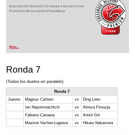
Suscripción durante 12 meses a los servicios
Premium de la cuenta ChessBase
Más...
Ronda 7
(Todos los duelos en paralelo)
Ronda 7
Jueves
Magnus Carlsen
vs
Ding Liren
Ian Nepomniachtchi
vs
Alireza Firouzja
Fabiano Caruana
vs
Anish Giri
Maxime Vachier-Lagrave
vs
Hikaru Nakamura