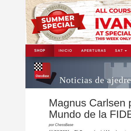
INICIO
APERTURAS
SAT
SHOP
Noticias de ajedr
Magnus Carlsen p
Mundo de la FID
por ChessBase