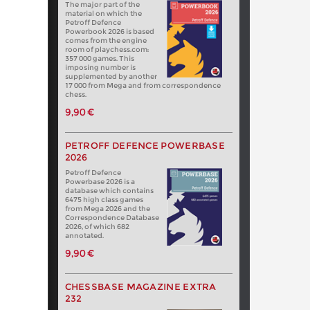
The major part of the
material on which the
Petroff Defence
Powerbook 2026 is based
comes from the engine
room of playchess.com:
357 000 games. This
imposing number is
supplemented by another
17 000 from Mega and from correspondence
chess.
9,90 €
PETROFF DEFENCE POWERBASE
2026
Petroff Defence
Powerbase 2026 is a
database which contains
6475 high class games
from Mega 2026 and the
Correspondence Database
2026, of which 682
annotated.
9,90 €
CHESSBASE MAGAZINE EXTRA
232