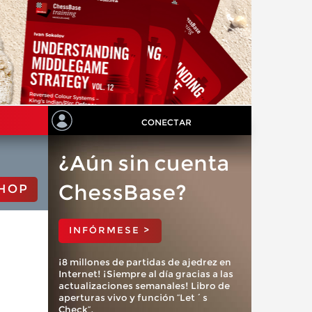
CONECTAR
¿Aún sin cuenta
ChessBase?
HOP
INFÓRMESE >
¡8 millones de partidas de ajedrez en
Internet! ¡Siempre al día gracias a las
actualizaciones semanales! Libro de
aperturas vivo y función “Let´s
Check”.