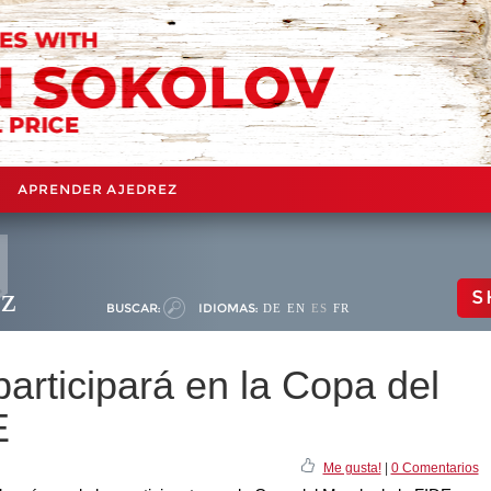
APRENDER AJEDREZ
ez
S
BUSCAR:
IDIOMAS:
DE
EN
ES
FR
articipará en la Copa del
E
Me gusta!
|
0 Comentarios