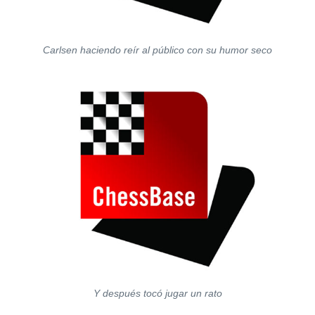
Carlsen haciendo reír al público con su humor seco
Y después tocó jugar un rato