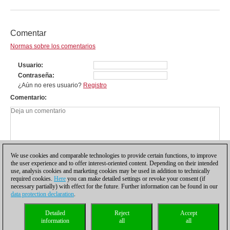
Comentar
Normas sobre los comentarios
Usuario
Contraseña
¿Aún no eres usuario?
Registro
Comentario
We use cookies and comparable technologies to provide certain functions, to improve
the user experience and to offer interest-oriented content. Depending on their intended
use, analysis cookies and marketing cookies may be used in addition to technically
required cookies.
Here
you can make detailed settings or revoke your consent (if
necessary partially) with effect for the future. Further information can be found in our
data protection declaration
.
Política de privacidad
|
Pie de imprenta
|
Para contactar
|
Cookies Management
|
Detailed
Reject
Accept
Licencias
|
Compliance Hotline
|
Inicio
information
all
all
© 2017 ChessBase GmbH | Osterbekstraße 90a | 22083 Hamburgo | Alemania