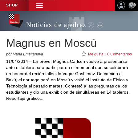
SHOP
TOGGLE
NAVIGATION
Noticias de ajedrez
Magnus en Moscú
por Maria Emelianova
Me gusta!
|
0 Comentarios
11/04/2014 – En breve, Magnus Carlsen vuelve a presentarse
ante el tablero para participar en el memorial que se celebrará
en honor del recién fallecido Vugar Gashimov. De camino a
Bakú, el noruego paró en Moscú y visitó el Instituto de Física y
Tecnología el pasado martes. Contestó a las preguntas de los
estudiantes y dio una exhibición de simultáneas en 14 tableros.
Reportaje gráfico...