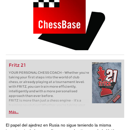
Fritz 21
YOUR PERSONAL CHESS COACH - Whether you’re
taking your first steps into the world of club
chess, or already playing at a tournament level:
with FRITZ, you can train more efficiently,
intelligently and with a more personalised
approach than ever before.
FRITZ is more than just a chess engine – it’s a
training revolution! Whether you’re taking your
first steps into the world of club chess, or already
Más...
playing at a tournament level: with FRITZ, you can
train more efficiently, intelligently and with a
more personalised approach than ever before.
El papel del ajedrez en Rusia no sigue teniendo la misma