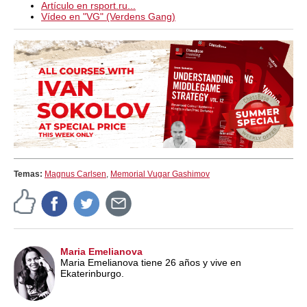
Artículo en rsport.ru...
Vídeo en "VG" (Verdens Gang)
Temas:
Magnus Carlsen
,
Memorial Vugar Gashimov
Maria Emelianova
Maria Emelianova tiene 26 años y vive en
Ekaterinburgo.