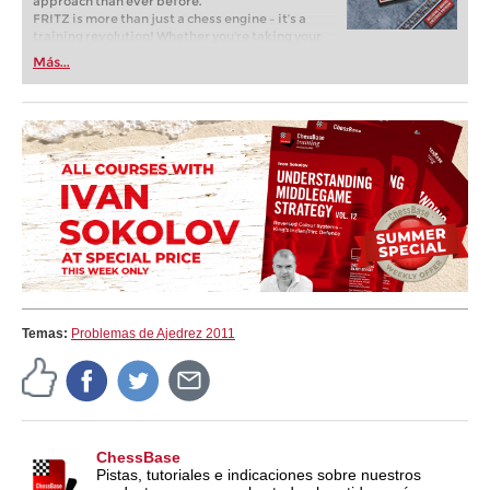
approach than ever before.
FRITZ is more than just a chess engine – it’s a
training revolution! Whether you’re taking your
first steps into the world of club chess, or already
Más...
playing at a tournament level: with FRITZ, you can
train more efficiently, intelligently and with a
more personalised approach than ever before.
Temas:
Problemas de Ajedrez 2011
ChessBase
Pistas, tutoriales e indicaciones sobre nuestros