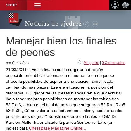
SHOP
TOGGLE
NAVIGATION
Noticias de ajedrez
Manejar bien los finales
de peones
por ChessBase
Me gusta!
|
0 Comentarios
21/03/2011 – En los finales suele surgir una decisión
especialmente difícil de tomar en el momento en el que se
ofrece la posibilidad de aspirar a una posición simplificada,
cambiando más piezas. Ese era el caso en la posición del
diagrama. El jugador de las piezas blancas tenía que decidir si
iba a tener mejores posibilidades de mantener las tablas tras
52.Txh3, o bien en el final de torres que surge tras 52.Ra1 Rxh5
53.Ra8. ¿Cómo valoraría usted ambos finales y cuál de las dos
posibilidades elegiría? Nuestro experto de finales, el GM Dr.
Karsten Müller ha analizado la partida Santos vs. Lalic (en
inglés) para
ChessBase Magazine Online...