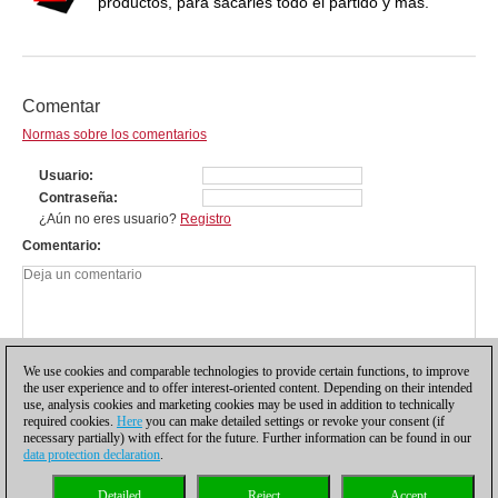
productos, para sacarles todo el partido y más.
Comentar
Normas sobre los comentarios
Usuario
Contraseña
¿Aún no eres usuario?
Registro
Comentario
We use cookies and comparable technologies to provide certain functions, to improve
the user experience and to offer interest-oriented content. Depending on their intended
use, analysis cookies and marketing cookies may be used in addition to technically
required cookies.
Here
you can make detailed settings or revoke your consent (if
necessary partially) with effect for the future. Further information can be found in our
data protection declaration
.
Política de privacidad
|
Pie de imprenta
|
Para contactar
|
Cookies Management
|
Detailed
Reject
Accept