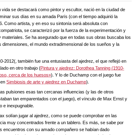
 and with a more personalised
 vida se destacará como pintor y escultor, nació en la ciudad de
erminar sus días en su amada París (con el tiempo adquirió la
76. Como artista, y en eso su sintonía será absoluta con
mpatriota, se caracterizó por la fuerza de la experimentación y
os y materiales. Se ha asegurado que en todas sus obras buscaba los
es dimensiones, el mundo extradimensional de los sueños y la
-2012(, también fue una entusiasta del ajedrez, el que reflejó en
ado en otro trabajo (
Pintura y ajedrez: Dorothea Tanning (1910-
uoso, cerca de los huesos»
). Y lo de Duchamp con el juego fue
s en
Simbiosis de arte y ajedrez en Duchamp
).
s pulsiones esas tan cercanas influencias (y las de otros
staban tan emparentados con el juego), el vínculo de Max Ernst y
ro e inexpugnable.
x solían jugar al ajedrez, como se puede comprobar en las
ecia muy concentrados frente a un tablero. Es más, se sabe por
eros encuentros con su amado compañero se habían dado