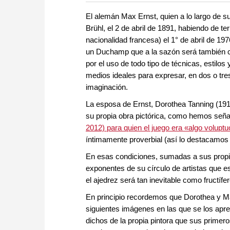
more efficiently, intelligently
approach than ever before.
El alemán Max Ernst, quien a lo largo de su
Brühl, el 2 de abril de 1891, habiendo de t
nacionalidad francesa) el 1° de abril de 19
un Duchamp que a la sazón será también co
por el uso de todo tipo de técnicas, estil
medios ideales para expresar, en dos o tr
imaginación.
La esposa de Ernst, Dorothea Tanning (1910
su propia obra pictórica, como hemos señal
2012) para quien el juego era «algo volupt
íntimamente proverbial (así lo destacamo
En esas condiciones, sumadas a sus propia
exponentes de su círculo de artistas que e
el ajedrez será tan inevitable como fructífe
En principio recordemos que Dorothea y Ma
siguientes imágenes en las que se los apr
dichos de la propia pintora que sus prim