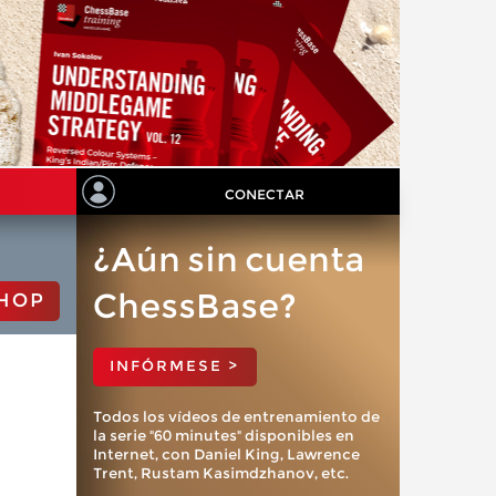
CONECTAR
¿Aún sin cuenta
ChessBase?
HOP
INFÓRMESE >
Todos los vídeos de entrenamiento de
la serie "60 minutes" disponibles en
Internet, con Daniel King, Lawrence
Trent, Rustam Kasimdzhanov, etc.