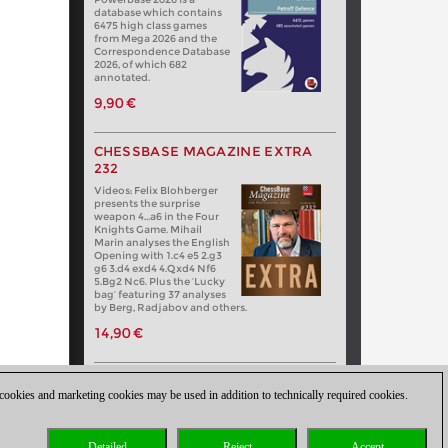
database which contains
6475 high class games
from Mega 2026 and the
Correspondence Database
2026, of which 682
annotated.
9,90 €
CHESSBASE MAGAZINE EXTRA
232
Videos: Felix Blohberger
presents the surprise
weapon 4…a6 in the Four
Knights Game. Mihail
Marin analyses the English
Opening with 1.c4 e5 2.g3
g6 3.d4 exd4 4.Qxd4 Nf6
5.Bg2 Nc6. Plus the ‘Lucky
bag’ featuring 37 analyses
by Berg, Radjabov and others.
14,90 €
 cookies and marketing cookies may be used in addition to technically required cookies.
Detailed
Reject
Accept