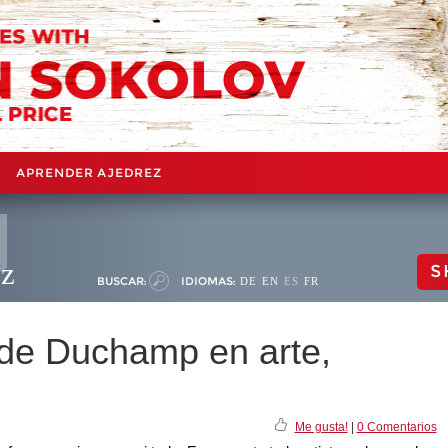
APRENDER AJEDREZ
ez
S
BUSCAR:
IDIOMAS:
DE
EN
ES
FR
 de Duchamp en arte,
Me gusta!
|
0 Comentarios