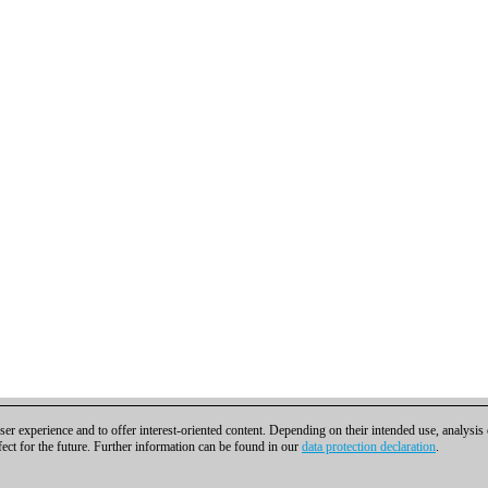
er experience and to offer interest-oriented content. Depending on their intended use, analysis
fect for the future. Further information can be found in our
data protection declaration
.