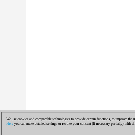
We use cookies and comparable technologies to provide certain functions, to improve the us
Here
you can make detailed settings or revoke your consent (if necessary partially) with ef