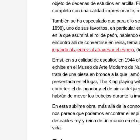
objeto de decenas de estudios en arcilla. F
completo con una calidad impresionante, r
También se ha especulado que para ello se p
1898), uno de sus favoritos, en particular e
en la que asumirá el rol de peón, habiendo e
encontró allí de convertirse en reina, tema
jugando al ajedrez al atravesar el espejo
, (
Ernst, en su calidad de escultor, en 1944 of
exhibe en el Museo de Arte Moderno de Nue
trata de una pieza en bronce a la que llamó 
presentada en el lugar, The King playing wi
carácter: el de jugador y el de pieza del j
habrán de mover los trebejos durante la ima
En esta sublime obra, más allá de la connot
nos parece que podemos encontrar el espí
deseables rey y reina de un mundo en el que
vida.