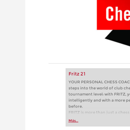
Fritz 21
YOUR PERSONAL CHESS COACH - 
steps into the world of club che
tournament level: with FRITZ, y
intelligently and with a more 
before.
FRITZ is more than just a chess 
Whether you’re taking your firs
Más...
or already playing at a tournam