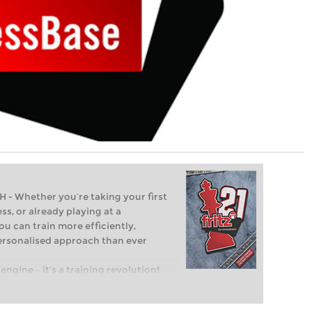
Whether you’re taking your first
ss, or already playing at a
ou can train more efficiently,
personalised approach than ever
engine – it’s a training revolution!
t steps into the world of club chess,
ent level: with FRITZ, you can train