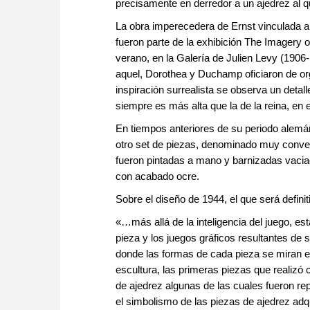
precisamente en derredor a un ajedrez al 
La obra imperecedera de Ernst vinculada al
fueron parte de la exhibición The Imagery
verano, en la Galería de Julien Levy (1906
aquel, Dorothea y Duchamp oficiaron de org
inspiración surrealista se observa un detall
siempre es más alta que la de la reina, en 
En tiempos anteriores de su periodo alemán,
otro set de piezas, denominado muy conve
fueron pintadas a mano y barnizadas vaciad
con acabado ocre.
Sobre el diseño de 1944, el que será definit
«…más allá de la inteligencia del juego, e
pieza y los juegos gráficos resultantes de
donde las formas de cada pieza se miran en
escultura, las primeras piezas que realizó
de ajedrez algunas de las cuales fueron r
el simbolismo de las piezas de ajedrez ad