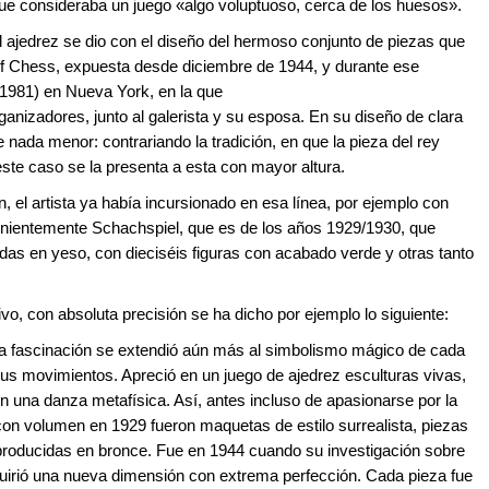
que consideraba un juego «algo voluptuoso, cerca de los huesos».
 ajedrez se dio con el diseño del hermoso conjunto de piezas que
 of Chess, expuesta desde diciembre de 1944, y durante ese
-1981) en Nueva York, en la que
anizadores, junto al galerista y su esposa. En su diseño de clara
e nada menor: contrariando la tradición, en que la pieza del rey
este caso se la presenta a esta con mayor altura.
 el artista ya había incursionado en esa línea, por ejemplo con
nientemente Schachspiel, que es de los años 1929/1930, que
as en yeso, con dieciséis figuras con acabado verde y otras tanto
ivo, con absoluta precisión se ha dicho por ejemplo lo siguiente:
sta fascinación se extendió aún más al simbolismo mágico de cada
 sus movimientos. Apreció en un juego de ajedrez esculturas vivas,
 una danza metafísica. Así, antes incluso de apasionarse por la
 con volumen en 1929 fueron maquetas de estilo surrealista, piezas
eproducidas en bronce. Fue en 1944 cuando su investigación sobre
quirió una nueva dimensión con extrema perfección. Cada pieza fue