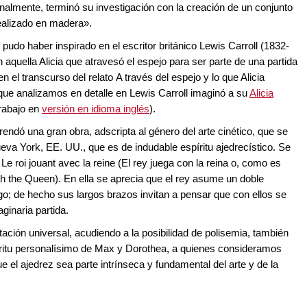
inalmente, terminó su investigación con la creación de un conjunto
ealizado en madera».
udo haber inspirado en el escritor británico Lewis Carroll (1832-
n aquella Alicia que atravesó el espejo para ser parte de una partida
n el transcurso del relato A través del espejo y lo que Alicia
 que analizamos en detalle en Lewis Carroll imaginó a su
Alicia
trabajo en
versión en idioma inglés
).
rendó una gran obra, adscripta al género del arte cinético, que se
va York, EE. UU., que es de indudable espíritu ajedrecístico. Se
Le roi jouant avec la reine (El rey juega con la reina o, como es
th the Queen). En ella se aprecia que el rey asume un doble
uego; de hecho sus largos brazos invitan a pensar que con ellos se
ginaria partida.
ación universal, acudiendo a la posibilidad de polisemia, también
ritu personalísimo de Max y Dorothea, a quienes consideramos
 el ajedrez sea parte intrínseca y fundamental del arte y de la