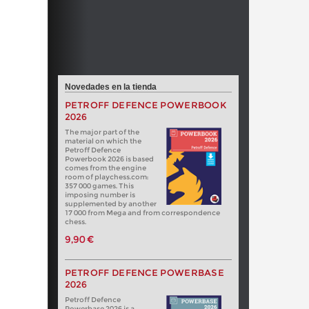
Novedades en la tienda
PETROFF DEFENCE POWERBOOK
2026
The major part of the
material on which the
Petroff Defence
Powerbook 2026 is based
comes from the engine
room of playchess.com:
357 000 games. This
imposing number is
supplemented by another
17 000 from Mega and from correspondence
chess.
9,90 €
PETROFF DEFENCE POWERBASE
2026
Petroff Defence
Powerbase 2026 is a