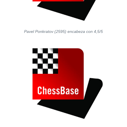
Pavel Ponkratov (2595) encabeza con 4,5/5