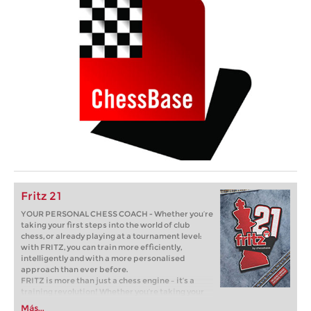
Fritz 21
YOUR PERSONAL CHESS COACH - Whether you’re
taking your first steps into the world of club
chess, or already playing at a tournament level:
with FRITZ, you can train more efficiently,
intelligently and with a more personalised
approach than ever before.
FRITZ is more than just a chess engine – it’s a
training revolution! Whether you’re taking your
first steps into the world of club chess, or already
Más...