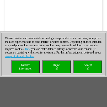
We use cookies and comparable technologies to provide certain functions, to improve
the user experience and to offer interest-oriented content. Depending on their intended
use, analysis cookies and marketing cookies may be used in addition to technically
required cookies.
Here
you can make detailed settings or revoke your consent (if
necessary partially) with effect for the future. Further information can be found in our
data protection declaration
.
Detailed
Reject
Accept
information
all
all