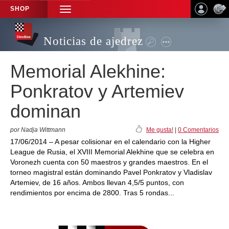
SHOP
TOGGLE
NAVIGATION
Noticias de ajedrez
Memorial Alekhine:
Ponkratov y Artemiev
dominan
por Nadja Wittmann
Me gusta!
|
0 Comentarios
17/06/2014 – A pesar colisionar en el calendario con la Higher
League de Rusia, el XVIII Memorial Alekhine que se celebra en
Voronezh cuenta con 50 maestros y grandes maestros. En el
torneo magistral están dominando Pavel Ponkratov y Vladislav
Artemiev, de 16 años. Ambos llevan 4,5/5 puntos, con
rendimientos por encima de 2800. Tras 5 rondas...