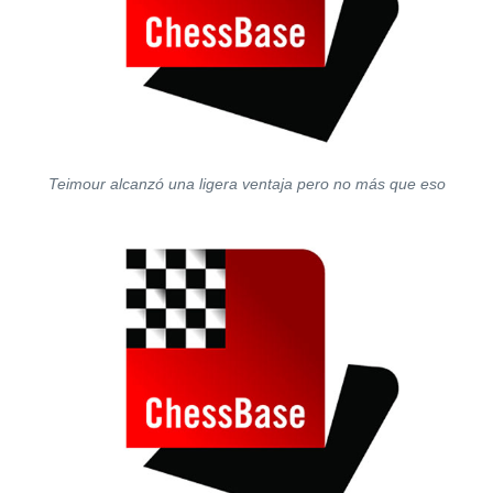
Teimour alcanzó una ligera ventaja pero no más que eso