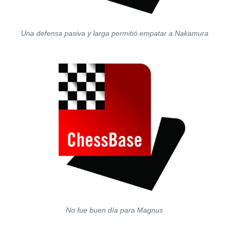
Una defensa pasiva y larga permitió empatar a Nakamura
No fue buen día para Magnus