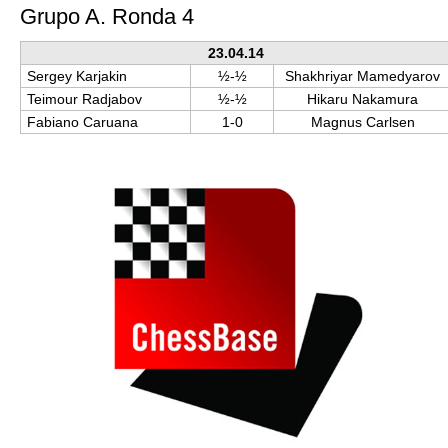
Grupo A. Ronda 4
23.04.14
Sergey Karjakin
½-½
Shakhriyar Mamedyarov
Teimour Radjabov
½-½
Hikaru Nakamura
Fabiano Caruana
1-0
Magnus Carlsen