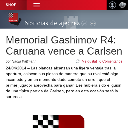
SHOP
TOGGLE
NAVIGATION
Noticias de ajedrez
Memorial Gashimov R4:
Caruana vence a Carlsen
por Nadja Wittmann
Me gusta!
|
0 Comentarios
24/04/2014 – Las blancas alcanzan una ligera ventaja tras la
apertura, colocan sus piezas de manera que su rival está algo
incómodo y en un momento dado comete un error, que el
primer jugador aprovecha para ganar. Ese hubiera sido el guión
de una típica partida de Carlsen, pero en esta ocasión saltó la
sorpresa...