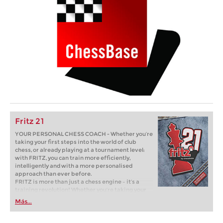
Fritz 21
YOUR PERSONAL CHESS COACH - Whether you’re
taking your first steps into the world of club
chess, or already playing at a tournament level:
with FRITZ, you can train more efficiently,
intelligently and with a more personalised
approach than ever before.
FRITZ is more than just a chess engine – it’s a
training revolution! Whether you’re taking your
first steps into the world of club chess, or already
Más...
playing at a tournament level: with FRITZ, you can
train more efficiently, intelligently and with a
more personalised approach than ever before.