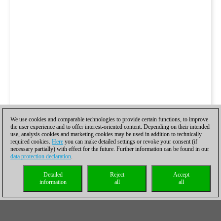
We use cookies and comparable technologies to provide certain functions, to improve
the user experience and to offer interest-oriented content. Depending on their intended
use, analysis cookies and marketing cookies may be used in addition to technically
required cookies.
Here
you can make detailed settings or revoke your consent (if
necessary partially) with effect for the future. Further information can be found in our
data protection declaration
.
Detailed
Reject
Accept
information
all
all