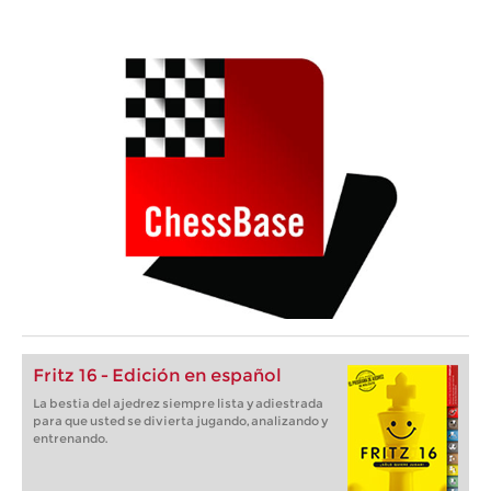
Fritz 16 - Edición en español
La bestia del ajedrez siempre lista y adiestrada
para que usted se divierta jugando, analizando y
entrenando.