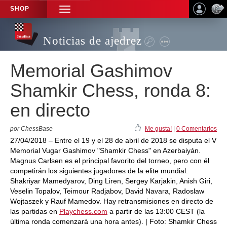
SHOP
TOGGLE
NAVIGATION
Noticias de ajedrez
Memorial Gashimov
Shamkir Chess, ronda 8:
en directo
por ChessBase
Me gusta!
|
0 Comentarios
27/04/2018 – Entre el 19 y el 28 de abril de 2018 se disputa el V
Memorial Vugar Gashimov "Shamkir Chess" en Azerbaiyán.
Magnus Carlsen es el principal favorito del torneo, pero con él
competirán los siguientes jugadores de la elite mundial:
Shakriyar Mamedyarov, Ding Liren, Sergey Karjakin, Anish Giri,
Veselin Topalov, Teimour Radjabov, David Navara, Radoslaw
Wojtaszek y Rauf Mamedov. Hay retransmisiones en directo de
las partidas en
Playchess.com
a partir de las 13:00 CEST (la
última ronda comenzará una hora antes). | Foto: Shamkir Chess