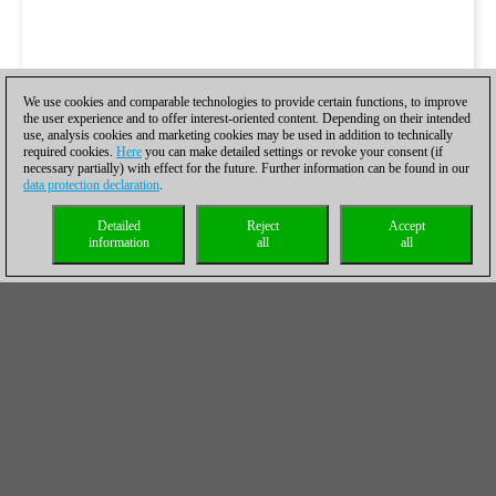
We use cookies and comparable technologies to provide certain functions, to improve
the user experience and to offer interest-oriented content. Depending on their intended
use, analysis cookies and marketing cookies may be used in addition to technically
required cookies.
Here
you can make detailed settings or revoke your consent (if
necessary partially) with effect for the future. Further information can be found in our
data protection declaration
.
Detailed
Reject
Accept
information
all
all