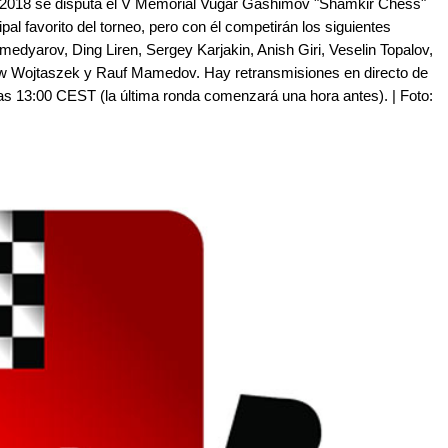
 de 2018 se disputa el V Memorial Vugar Gashimov "Shamkir Chess"
al favorito del torneo, pero con él competirán los siguientes
medyarov, Ding Liren, Sergey Karjakin, Anish Giri, Veselin Topalov,
w Wojtaszek y Rauf Mamedov. Hay retransmisiones en directo de
las 13:00 CEST (la última ronda comenzará una hora antes). | Foto: