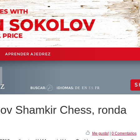
APRENDER AJEDREZ
ez
S
BUSCAR:
IDIOMAS:
DE
EN
ES
FR
ov Shamkir Chess, ronda
Me gusta!
|
0 Comentarios