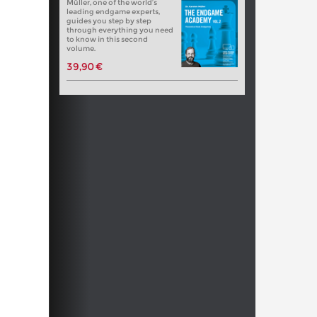
Müller, one of the world’s
leading endgame experts,
guides you step by step
through everything you need
to know in this second
volume.
39,90 €