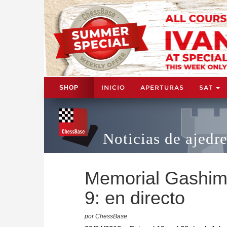
INICIO
APERTURAS
SAT
SHOP
Noticias de ajedr
Memorial Gashim
9: en directo
por ChessBase