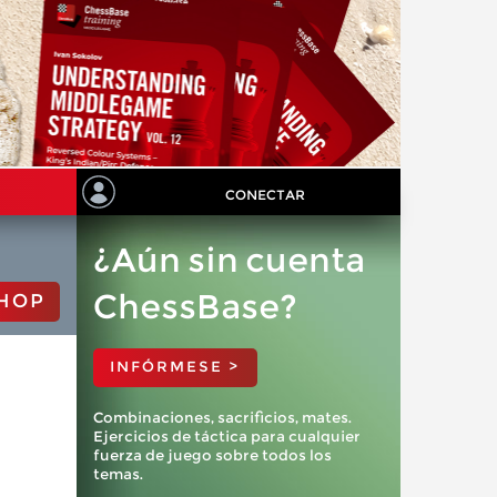
CONECTAR
¿Aún sin cuenta
ChessBase?
HOP
INFÓRMESE >
Combinaciones, sacrificios, mates.
Ejercicios de táctica para cualquier
fuerza de juego sobre todos los
temas.