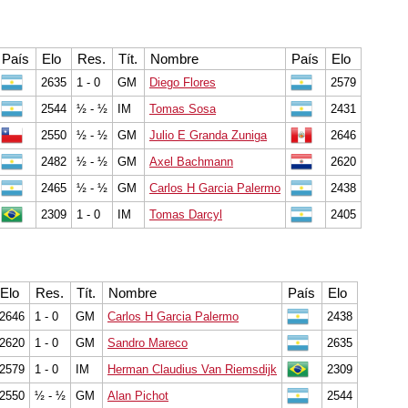
País
Elo
Res.
Tít.
Nombre
País
Elo
2635
1 - 0
GM
Diego Flores
2579
2544
½ - ½
IM
Tomas Sosa
2431
2550
½ - ½
GM
Julio E Granda Zuniga
2646
2482
½ - ½
GM
Axel Bachmann
2620
2465
½ - ½
GM
Carlos H Garcia Palermo
2438
2309
1 - 0
IM
Tomas Darcyl
2405
Elo
Res.
Tít.
Nombre
País
Elo
2646
1 - 0
GM
Carlos H Garcia Palermo
2438
2620
1 - 0
GM
Sandro Mareco
2635
2579
1 - 0
IM
Herman Claudius Van Riemsdijk
2309
2550
½ - ½
GM
Alan Pichot
2544