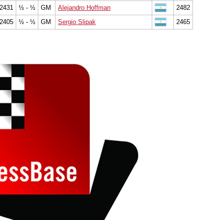
2431
½ - ½
GM
Alejandro Hoffman
2482
2405
½ - ½
GM
Sergio Slipak
2465