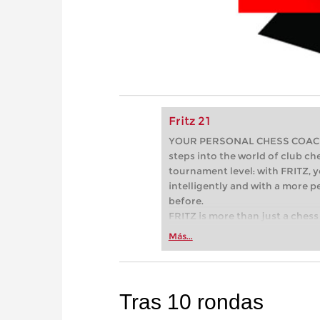
Fritz 21
YOUR PERSONAL CHESS COACH - 
steps into the world of club che
tournament level: with FRITZ, y
intelligently and with a more 
before.
FRITZ is more than just a chess 
Whether you’re taking your firs
Más...
or already playing at a tournam
more efficiently, intelligently
approach than ever before.
Tras 10 rondas