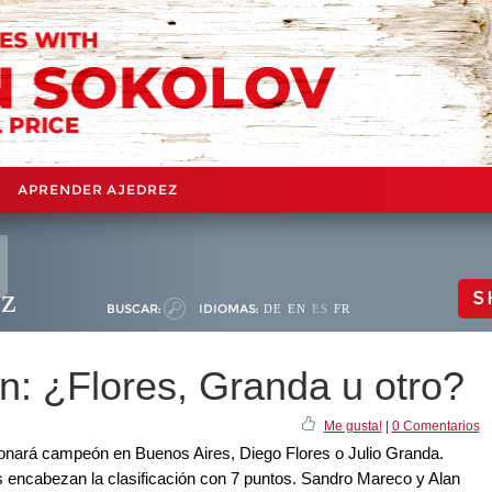
APRENDER AJEDREZ
ez
S
BUSCAR:
IDIOMAS:
DE
EN
ES
FR
: ¿Flores, Granda u otro?
Me gusta!
|
0 Comentarios
ronará campeón en Buenos Aires, Diego Flores o Julio Granda.
os encabezan la clasificación con 7 puntos. Sandro Mareco y Alan