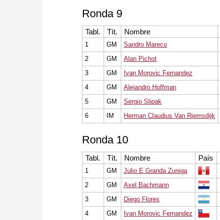
Ronda 9
Tabl.
Tít.
Nombre
1
GM
Sandro Mareco
2
GM
Alan Pichot
3
GM
Ivan Morovic Fernandez
4
GM
Alejandro Hoffman
5
GM
Sergio Slipak
6
IM
Herman Claudius Van Riemsdijk
Ronda 10
Tabl.
Tít.
Nombre
País
1
GM
Julio E Granda Zuniga
2
GM
Axel Bachmann
3
GM
Diego Flores
4
GM
Ivan Morovic Fernandez