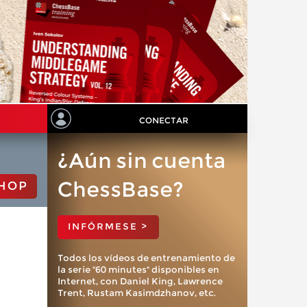
CONECTAR
¿Aún sin cuenta
ChessBase?
HOP
INFÓRMESE >
Todos los vídeos de entrenamiento de
la serie "60 minutes" disponibles en
Internet, con Daniel King, Lawrence
Trent, Rustam Kasimdzhanov, etc.