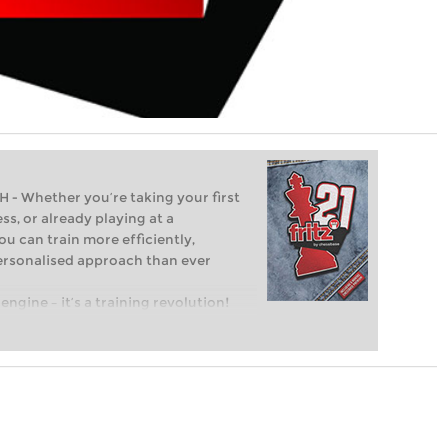
Whether you’re taking your first
ss, or already playing at a
ou can train more efficiently,
personalised approach than ever
engine – it’s a training revolution!
t steps into the world of club chess,
ent level: with FRITZ, you can train
 and with a more personalised