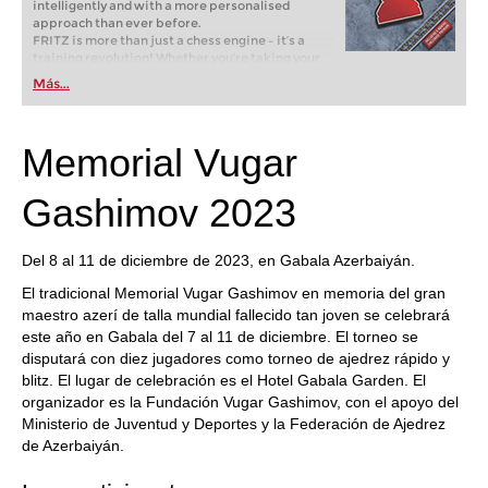
intelligently and with a more personalised
approach than ever before.
FRITZ is more than just a chess engine – it’s a
training revolution! Whether you’re taking your
first steps into the world of club chess, or already
Más...
playing at a tournament level: with FRITZ, you can
train more efficiently, intelligently and with a
more personalised approach than ever before.
Memorial Vugar
Gashimov 2023
Del 8 al 11 de diciembre de 2023, en Gabala Azerbaiyán.
El tradicional Memorial Vugar Gashimov en memoria del gran
maestro azerí de talla mundial fallecido tan joven se celebrará
este año en Gabala del 7 al 11 de diciembre. El torneo se
disputará con diez jugadores como torneo de ajedrez rápido y
blitz. El lugar de celebración es el Hotel Gabala Garden. El
organizador es la Fundación Vugar Gashimov, con el apoyo del
Ministerio de Juventud y Deportes y la Federación de Ajedrez
de Azerbaiyán.