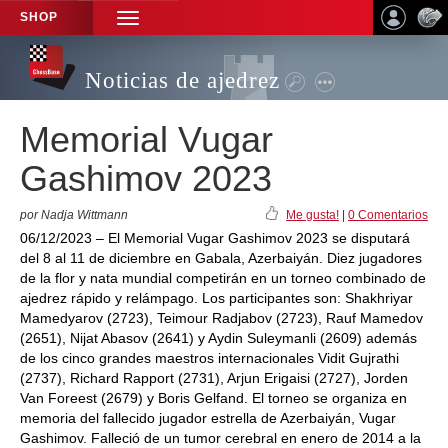
SHOP
TOGGLE
NAVIGATION
Noticias de ajedrez
Memorial Vugar
Gashimov 2023
por Nadja Wittmann
Me gusta!
|
0 Comentarios
06/12/2023 – El Memorial Vugar Gashimov 2023 se disputará
del 8 al 11 de diciembre en Gabala, Azerbaiyán. Diez jugadores
de la flor y nata mundial competirán en un torneo combinado de
ajedrez rápido y relámpago. Los participantes son: Shakhriyar
Mamedyarov (2723), Teimour Radjabov (2723), Rauf Mamedov
(2651), Nijat Abasov (2641) y Aydin Suleymanli (2609) además
de los cinco grandes maestros internacionales Vidit Gujrathi
(2737), Richard Rapport (2731), Arjun Erigaisi (2727), Jorden
Van Foreest (2679) y Boris Gelfand. El torneo se organiza en
memoria del fallecido jugador estrella de Azerbaiyán, Vugar
Gashimov. Falleció de un tumor cerebral en enero de 2014 a la