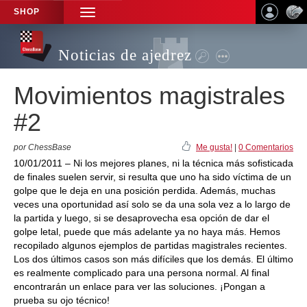
SHOP
TOGGLE
NAVIGATION
Noticias de ajedrez
Movimientos magistrales
#2
por ChessBase
Me gusta!
|
0 Comentarios
10/01/2011 – Ni los mejores planes, ni la técnica más sofisticada
de finales suelen servir, si resulta que uno ha sido víctima de un
golpe que le deja en una posición perdida. Además, muchas
veces una oportunidad así solo se da una sola vez a lo largo de
la partida y luego, si se desaprovecha esa opción de dar el
golpe letal, puede que más adelante ya no haya más. Hemos
recopilado algunos ejemplos de partidas magistrales recientes.
Los dos últimos casos son más difíciles que los demás. El último
es realmente complicado para una persona normal. Al final
encontrarán un enlace para ver las soluciones. ¡Pongan a
prueba su ojo técnico!