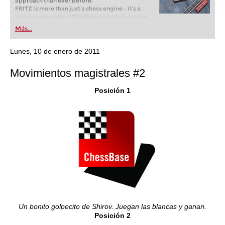
approach than ever before.
FRITZ is more than just a chess engine – it’s a
training revolution! Whether you’re taking your
first steps into the world of club chess, or already
Más...
playing at a tournament level: with FRITZ, you can
train more efficiently, intelligently and with a
more personalised approach than ever before.
Lunes, 10 de enero de 2011
Movimientos magistrales #2
Posición 1
Un bonito golpecito de Shirov. Juegan las blancas y ganan.
Posición 2