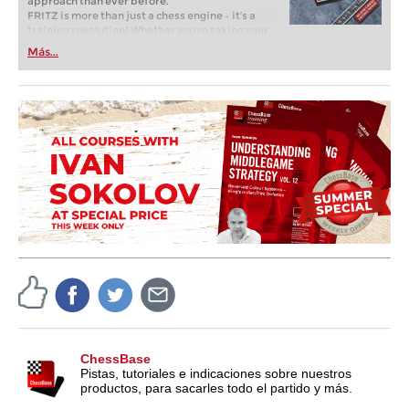
approach than ever before.
FRITZ is more than just a chess engine – it’s a
training revolution! Whether you’re taking your
first steps into the world of club chess, or already
Más...
playing at a tournament level: with FRITZ, you can
train more efficiently, intelligently and with a
more personalised approach than ever before.
ChessBase
Pistas, tutoriales e indicaciones sobre nuestros
productos, para sacarles todo el partido y más.