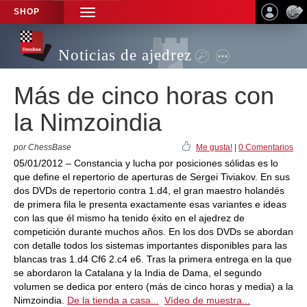
SHOP
TOGGLE
NAVIGATION
Noticias de ajedrez
Más de cinco horas con
la Nimzoindia
por ChessBase
Me gusta!
|
0 Comentarios
05/01/2012 – Constancia y lucha por posiciones sólidas es lo
que define el repertorio de aperturas de Sergei Tiviakov. En sus
dos DVDs de repertorio contra 1.d4, el gran maestro holandés
de primera fila le presenta exactamente esas variantes e ideas
con las que él mismo ha tenido éxito en el ajedrez de
competición durante muchos años. En los dos DVDs se abordan
con detalle todos los sistemas importantes disponibles para las
blancas tras 1.d4 Cf6 2.c4 e6. Tras la primera entrega en la que
se abordaron la Catalana y la India de Dama, el segundo
volumen se dedica por entero (más de cinco horas y media) a la
Nimzoindia.
De la tienda a casa...
Vídeo de muestra...