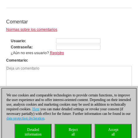
Comentar
Normas sobre los comentarios
Usuario
Contraseña
¿Aún no eres usuario?
Registro
Comentario
We use cookies and comparable technologies to provide certain functions, to improve
the user experience and to offer interest-oriented content. Depending on their intended
use, analysis cookies and marketing cookies may be used in addition to technically
required cookies.
Here
you can make detailed settings or revoke your consent (if
necessary partially) with effect for the future. Further information can be found in our
data protection declaration
.
Política de privacidad
|
Pie de imprenta
|
Para contactar
|
Cookies Management
|
Detailed
Reject
Accept
Licencias
|
Compliance Hotline
|
Inicio
information
all
all