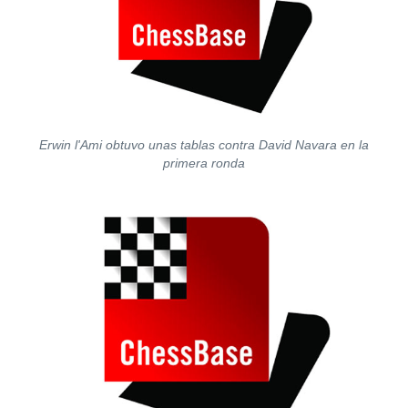
Erwin l'Ami obtuvo unas tablas contra David Navara en la
primera ronda