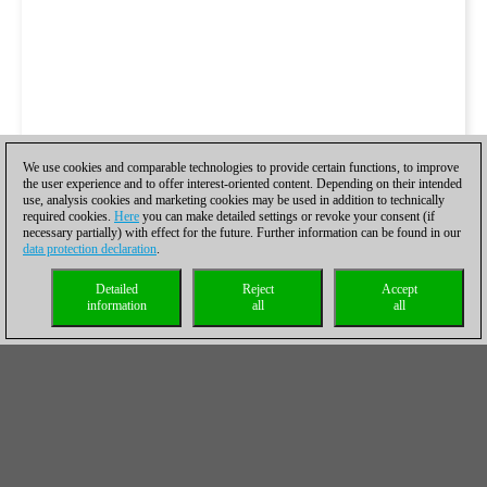
We use cookies and comparable technologies to provide certain functions, to improve
the user experience and to offer interest-oriented content. Depending on their intended
use, analysis cookies and marketing cookies may be used in addition to technically
required cookies.
Here
you can make detailed settings or revoke your consent (if
necessary partially) with effect for the future. Further information can be found in our
data protection declaration
.
Detailed
Reject
Accept
information
all
all