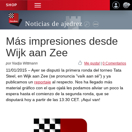
SHOP
TOGGLE
NAVIGATION
Noticias de ajedrez
Más impresiones desde
Wijk aan Zee
por Nadja Wittmann
Me gusta!
|
0 Comentarios
11/01/2015 – Ayer se disputó la primera ronda del torneo Tata
Steel, en Wijk aan Zee (se pronuncia "vaík aan sé") y ya
publicamos un
reportaje
al respecto. Nos ha llegado más
material gráfico con el que ojalá les podamos aliviar un poco la
espera hasta el comienzo de la segunda ronda, que se
disputará hoy a partir de las 13:30 CET. ¡Aquí van!