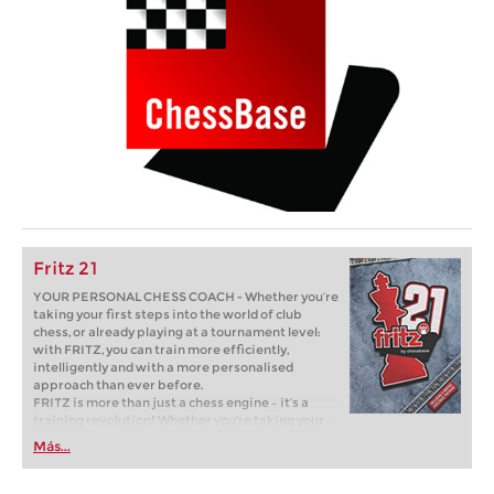
Fritz 21
YOUR PERSONAL CHESS COACH - Whether you’re
taking your first steps into the world of club
chess, or already playing at a tournament level:
with FRITZ, you can train more efficiently,
intelligently and with a more personalised
approach than ever before.
FRITZ is more than just a chess engine – it’s a
training revolution! Whether you’re taking your
first steps into the world of club chess, or already
Más...
playing at a tournament level: with FRITZ, you can
train more efficiently, intelligently and with a
more personalised approach than ever before.